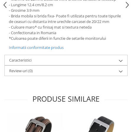
- Lungime 12.4 cm/8.2 cm
Fierastraie / Panze
- Grosime 3.9 mm
- Brida mobila si brida fixa- Poate fi utilizata pentru toate tipurile
Mandrine si Burghie
de ceasuri cu distanta intre urechile carcasei de 20/22 mm
Menghine
- Culoare maro* cu finisaj mat si textura neteda
- Confectionata in Romania
Modelarea Metalului
*Culoarea poate diferii in functie de setarile monitorului
Nicovale si Suporti
Informatii conformitate produs
Pensete
Caracteristici
Perii
Review-uri
(0)
Scule de Mana
Turnare, Lipire, Finisare
PROMOTII Curele Apple Watch
PRODUSE SIMILARE
PROMOTII Curele Garmin
PROMOTII Scule Bijutier
PROMOTII Scule Ceasornicar
Scule si Accesorii Ceasuri
Catarame curea