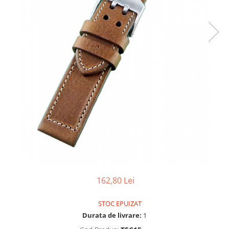
Ceasuri Police
Ceasuri Q&Q
Ceasuri Q&Q Attractive
Ceasuri Reflex
Ceasuri Sekonda
Ceasuri Timberland
Dama
Ceasuri Accurist
Ceasuri Casio
Ceasuri Daniel Klein
Ceasuri Lorus
Ceasuri Q&Q
Ceasuri Reflex
Unisex
162,80 Lei
Curele Ceasuri
STOC EPUIZAT
Curele Apple Watch
Durata de livrare:
1
Curele Casio