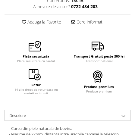
Cod Produs:
T5C15
Curele cauciuc
Ai nevoie de ajutor?
0722 484 203
Curele Garmin
Adauga la Favorite
Cere informatii
Curele metalice
Curele militare
Curele piele
Curele Samsung Watch
Plata securizata
Transport Gratuit peste 300 lei
Curele textile
Plata securizata cu cardul
Transport national
Handmade / Bijutieri
Abrazive
Retur
Ciocane Miniatura
Produse premium
14 zile drept de retur daca nu
Produse premium
sunteti multumit
Clesti Miniatura
Curatare Bijuterii
Dispozitive Bratari
Descriere
Dispozitive Inele
- Curea din piele naturala de bovina
Dispozitive Margelit
- Marime de 22mm, distanta intre urechile carcasei la telescop