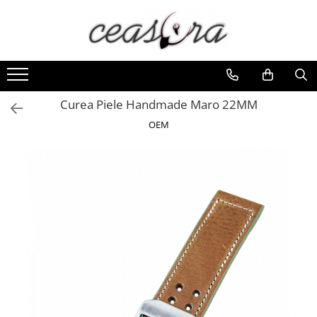
Toate Produsele
Baterii
AA, AAA, 9V
Curea Piele Handmade Maro 22MM
Accesorii baterii
OEM
Auditive
Butoni
CR 3V
Ceasuri
Barbatesti
Ceasuri Accurist
Ceasuri Casio
Ceasuri Daniel Klein
Ceasuri Lorus