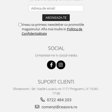
Truse / Kituri Ceasornicar
Vreau sa primesc newsletter cu promotiile
magazinului. Afla mai multe in
Politica de
Confidentialitate
SOCIAL
Urmareste-ne in social media
SUPORT CLIENTI
Showroom - Str. Vasile Lucaciu nr.117 / Program L-V: 10.00 -
17.00
0722 484 203
comenzi@ceasora.ro