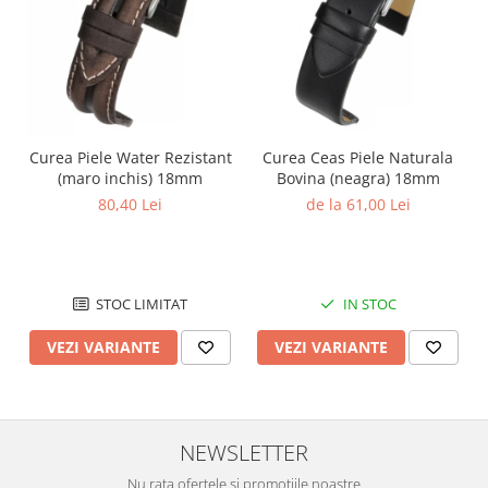
Chei Pendula
Clesti Miniatura
Curatare si Intretinere
Cutii Pastrare Ceasuri
Dispozitive Bratari si Curele
Curea Piele Water Rezistant
Curea Ceas Piele Naturala
(maro inchis) 18mm
Bovina (neagra) 18mm
Dispozitive Capace Ceas
80,40 Lei
de la 61,00 Lei
Extractoare Indicatoare
Lupe, Dispozitive Optice
Mecanisme Ceas
STOC LIMITAT
IN STOC
Pensete
VEZI VARIANTE
VEZI VARIANTE
Piese Ceasuri
Scule Speciale
Suporti de Lucru
NEWSLETTER
Surubelnite fine
Nu rata ofertele si promotiile noastre