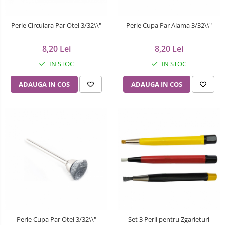
Ceasuri Casio
Modelarea Metalului
Pensete
Ceasuri Daniel Klein
Perie Circulara Par Otel 3/32\\"
Perie Cupa Par Alama 3/32\\"
Nicovale si Suporti
Piese Ceasuri
Ceasuri Lorus
8,20 Lei
8,20 Lei
Pensete
Scule Speciale
Ceasuri Q&Q
IN STOC
IN STOC
Ceasuri Reflex
Perii
Suporti de Lucru
Unisex
ADAUGA IN COS
ADAUGA IN COS
Scule de Mana
Surubelnite fine
Turnare, Lipire, Finisare
Truse / Kituri Ceasornicar
Perie Cupa Par Otel 3/32\\"
Set 3 Perii pentru Zgarieturi