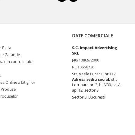
DATE COMERCIALE
 Plata
S.C. Impact Advertising
SRL
de Garantie
J40/10869/2000
va din contract aici
RO13556726
Str. Vasile Lucaciu nr.117
L
Adresa sediu social:
str.
ea Online a Litigiilor
Lotrioara nr. 3, bl. V30, sc. A,
 Produse
ap. 12, sector 3
Produselor
Sector 3, Bucuresti