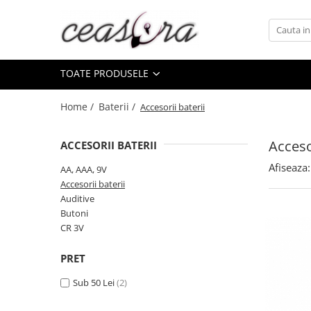
Toate Produsele
TOATE PRODUSELE
Baterii
AA, AAA, 9V
Home /
Baterii /
Accesorii baterii
Accesorii baterii
Auditive
Accesor
ACCESORII BATERII
Butoni
Afiseaza:
AA, AAA, 9V
CR 3V
Accesorii baterii
Auditive
Ceasuri
Butoni
Barbatesti
CR 3V
Ceasuri Accurist
Ceasuri Casio
PRET
Ceasuri Daniel Klein
Sub 50 Lei
(2)
Ceasuri Lorus