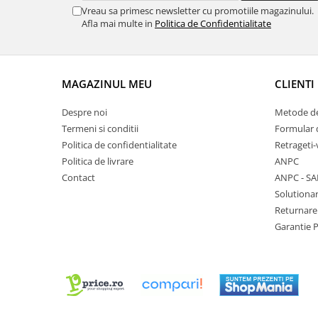
Curele cauciuc
Vreau sa primesc newsletter cu promotiile magazinului.
Afla mai multe in
Politica de Confidentialitate
Curele Garmin
Curele metalice
Curele militare
MAGAZINUL MEU
CLIENTI
Curele piele
Despre noi
Metode de
Curele Samsung Watch
Termeni si conditii
Formular 
Curele textile
Politica de confidentialitate
Retrageti-
Politica de livrare
ANPC
Handmade / Bijutieri
Contact
ANPC - SA
Abrazive
Solutionar
Ciocane Miniatura
Returnare
Garantie 
Clesti Miniatura
Curatare Bijuterii
Dispozitive Bratari
Dispozitive Inele
Dispozitive Margelit