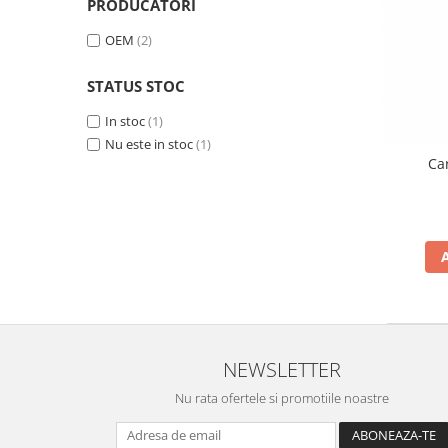
Ceasuri Police
PRODUCATORI
Ceasuri Q&Q
OEM
(2)
Ceasuri Q&Q Attractive
Ceasuri Reflex
STATUS STOC
Ceasuri Sekonda
In stoc
(1)
Ceasuri Timberland
Nu este in stoc
(1)
Dama
Ca
Ceasuri Accurist
Ceasuri Casio
Ceasuri Daniel Klein
Ceasuri Lorus
Ceasuri Q&Q
Ceasuri Reflex
Unisex
NEWSLETTER
Curele Ceasuri
Nu rata ofertele si promotiile noastre
Curele Apple Watch
Curele Casio