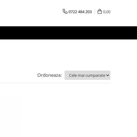
0722 484 203
0,00
Ordoneaza: