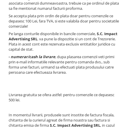
Ceasuri Police
asociata comenzii dumneavoastra, trebuie ca pe ordinul de plata
Ceasuri Q&Q
sa fie mentionat numarul facturii proforma.
Ceasuri Q&Q Attractive
Se accepta plata prin ordin de plata doar pentru comenzile ce
depasesc 100 Lei, fara TVA, si este valabila doar pentru societatile
Ceasuri Reflex
comerciale!
Ceasuri Sekonda
Pe langa conturile disponibile in bancile comerciale,
S.C. Impact
Ceasuri Timberland
Advertising SRL
. va pune la dispozitie si un cont de Trezorerie.
Plata in acest cont este rezervata exclusiv entitatilor juridice cu
Dama
capital de stat.
Ceasuri Accurist
-
numerar/cash la livrare
, dupa plasarea comenzii veti primi
Ceasuri Casio
prin e-mail informatiile relevante pentru comanda dvs., sub
forma unei facturi, urmand sa efectuati plata produsului catre
Ceasuri Daniel Klein
persoana care efectueaza livrarea.
Ceasuri Lorus
Ceasuri Q&Q
Ceasuri Reflex
Livrarea gratuita se ofera astfel: pentru comenzile ce depasesc
Unisex
500 lei.
Curele Ceasuri
In momentul livrarii, produsele sunt insotite de factura fiscala,
Curele Apple Watch
chitanta de la curierul agreat de firma noastra sau factura si
Curele Casio
chitanta emisa de firma
S.C. Impact Advertising SRL
, in cazul