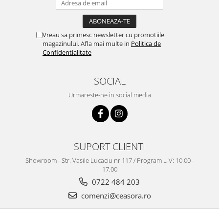
Chei Pendula
Clesti Miniatura
Vreau sa primesc newsletter cu promotiile
Curatare si Intretinere
magazinului. Afla mai multe in
Politica de
Confidentialitate
Cutii Pastrare Ceasuri
Dispozitive Bratari si Curele
SOCIAL
Dispozitive Capace Ceas
Urmareste-ne in social media
Extractoare Indicatoare
Lupe, Dispozitive Optice
Mecanisme Ceas
SUPORT CLIENTI
Pensete
Showroom - Str. Vasile Lucaciu nr.117 / Program L-V: 10.00 -
Piese Ceasuri
17.00
Scule Speciale
0722 484 203
Suporti de Lucru
comenzi@ceasora.ro
Surubelnite fine