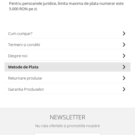
Pentru persoanele juridice, limita maxima de plata numerar este
Fierastraie / Panze
5.000 RON pe zi.
Mandrine si Burghie
Menghine
Cum cumpar?
Modelarea Metalului
Termeni si conditii
Nicovale si Suporti
Pensete
Despre noi
Perii
Metode de Plata
Scule de Mana
Returnare produse
Turnare, Lipire, Finisare
Garantia Produselor
PROMOTII Curele Apple Watch
PROMOTII Curele Garmin
PROMOTII Scule Bijutier
NEWSLETTER
PROMOTII Scule Ceasornicar
Scule si Accesorii Ceasuri
Nu rata ofertele si promotiile noastre
Catarame curea