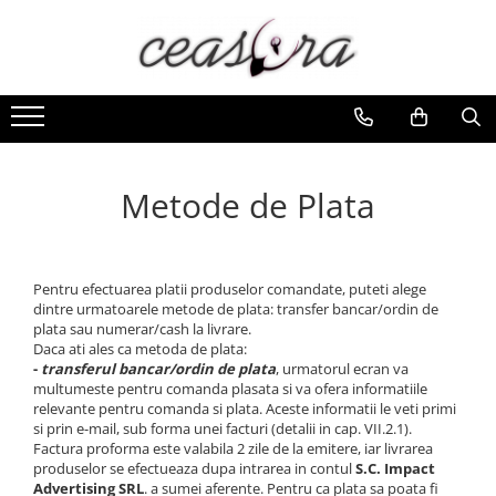
Toate Produsele
Baterii
AA, AAA, 9V
Accesorii baterii
Metode de Plata
Auditive
Butoni
CR 3V
Pentru efectuarea platii produselor comandate, puteti alege
dintre urmatoarele metode de plata: transfer bancar/ordin de
Ceasuri
plata sau numerar/cash la livrare.
Barbatesti
Daca ati ales ca metoda de plata:
-
transferul bancar/ordin de plata
, urmatorul ecran va
Ceasuri Accurist
multumeste pentru comanda plasata si va ofera informatiile
relevante pentru comanda si plata. Aceste informatii le veti primi
Ceasuri Casio
si prin e-mail, sub forma unei facturi (detalii in cap. VII.2.1).
Ceasuri Daniel Klein
Factura proforma este valabila 2 zile de la emitere, iar livrarea
Ceasuri Lorus
produselor se efectueaza dupa intrarea in contul
S.C. Impact
Advertising SRL
. a sumei aferente. Pentru ca plata sa poata fi