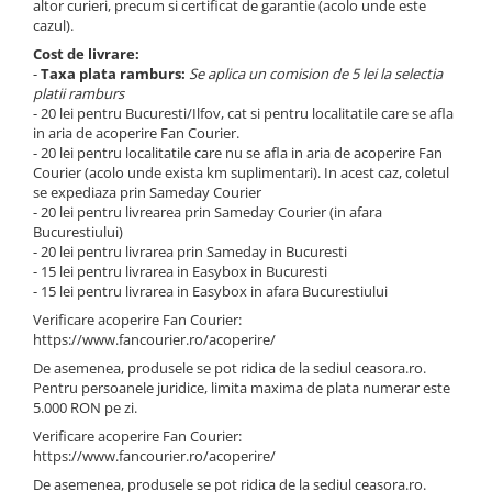
altor curieri, precum si certificat de garantie (acolo unde este
Curele cauciuc
cazul).
Curele Garmin
Cost de livrare:
-
Taxa plata ramburs:
Se aplica un comision de 5 lei la selectia
Curele metalice
platii ramburs
- 20 lei pentru Bucuresti/Ilfov, cat si pentru localitatile care se afla
Curele militare
in aria de acoperire Fan Courier.
Curele piele
- 20 lei pentru localitatile care nu se afla in aria de acoperire Fan
Courier (acolo unde exista km suplimentari). In acest caz, coletul
Curele Samsung Watch
se expediaza prin Sameday Courier
- 20 lei pentru livrearea prin Sameday Courier (in afara
Curele textile
Bucurestiului)
- 20 lei pentru livrarea prin Sameday in Bucuresti
Handmade / Bijutieri
- 15 lei pentru livrarea in Easybox in Bucuresti
Abrazive
- 15 lei pentru livrarea in Easybox in afara Bucurestiului
Ciocane Miniatura
Verificare acoperire Fan Courier:
https://www.fancourier.ro/acoperire/
Clesti Miniatura
De asemenea, produsele se pot ridica de la sediul ceasora.ro.
Curatare Bijuterii
Pentru persoanele juridice, limita maxima de plata numerar este
5.000 RON pe zi.
Dispozitive Bratari
Verificare acoperire Fan Courier:
Dispozitive Inele
https://www.fancourier.ro/acoperire/
De asemenea, produsele se pot ridica de la sediul ceasora.ro.
Dispozitive Margelit