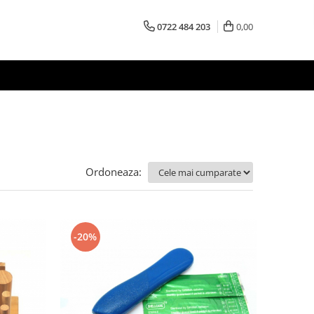
0722 484 203
0,00
Ordoneaza:
-20%