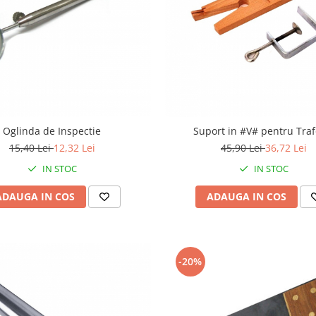
Oglinda de Inspectie
Suport in #V# pentru Traf
15,40 Lei
12,32 Lei
45,90 Lei
36,72 Lei
IN STOC
IN STOC
ADAUGA IN COS
ADAUGA IN COS
-20%