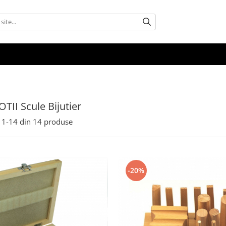
II Scule Bijutier
1-
14
din
14
produse
-20%