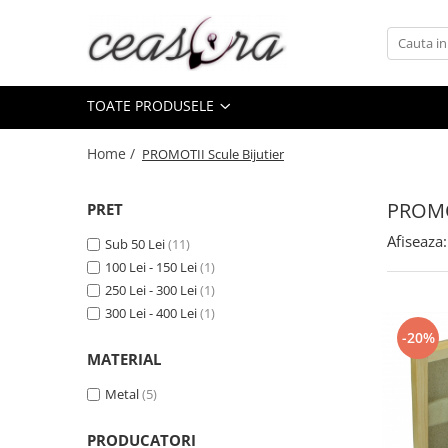
Toate Produsele
TOATE PRODUSELE
Baterii
AA, AAA, 9V
Home /
PROMOTII Scule Bijutier
Accesorii baterii
Auditive
PROMOT
PRET
Butoni
Afiseaza:
Sub 50 Lei
(11)
CR 3V
100 Lei - 150 Lei
(1)
Ceasuri
250 Lei - 300 Lei
(1)
300 Lei - 400 Lei
(1)
Barbatesti
-20%
Ceasuri Accurist
MATERIAL
Ceasuri Casio
Metal
(5)
Ceasuri Daniel Klein
Ceasuri Lorus
PRODUCATORI