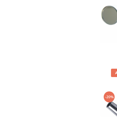
Fierastraie / Panze
Mandrine si Burghie
Menghine
Modelarea Metalului
Nicovale si Suporti
Pensete
Perii
Scule de Mana
Turnare, Lipire, Finisare
PROMOTII Curele Apple Watch
PROMOTII Curele Garmin
PROMOTII Scule Bijutier
-20%
PROMOTII Scule Ceasornicar
Scule si Accesorii Ceasuri
Catarame curea