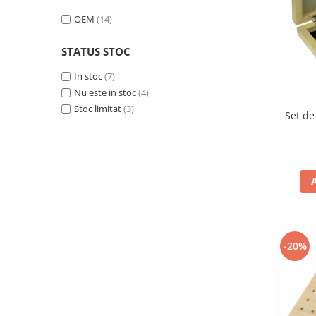
Ceasuri Police
Ceasuri Q&Q
OEM
(14)
Ceasuri Q&Q Attractive
STATUS STOC
Ceasuri Reflex
Ceasuri Sekonda
In stoc
(7)
Ceasuri Timberland
Nu este in stoc
(4)
Stoc limitat
(3)
Dama
Set de
Ceasuri Accurist
Ceasuri Casio
Ceasuri Daniel Klein
Ceasuri Lorus
Ceasuri Q&Q
Ceasuri Reflex
Unisex
-20%
Curele Ceasuri
Curele Apple Watch
Curele Casio