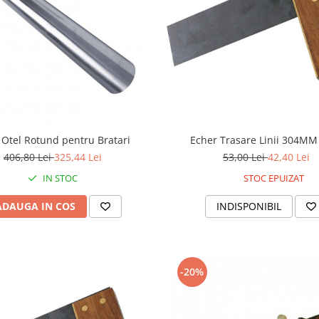
 Otel Rotund pentru Bratari
Echer Trasare Linii 304MM 
406,80 Lei
325,44 Lei
53,00 Lei
42,40 Lei
IN STOC
STOC EPUIZAT
ADAUGA IN COS
INDISPONIBIL
-20%