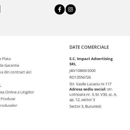
DATE COMERCIALE
 Plata
S.C. Impact Advertising
SRL
de Garantie
J40/10869/2000
va din contract aici
RO13556726
Str. Vasile Lucaciu nr.117
L
Adresa sediu social:
str.
ea Online a Litigiilor
Lotrioara nr. 3, bl. V30, sc. A,
 Produse
ap. 12, sector 3
Produselor
Sector 3, Bucuresti