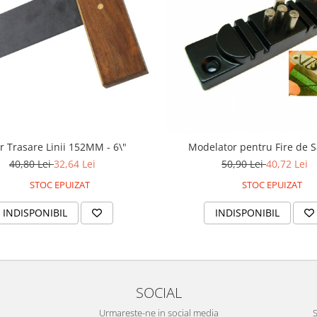
r Trasare Linii 152MM - 6\"
Modelator pentru Fire de 
40,80 Lei
32,64 Lei
50,90 Lei
40,72 Lei
STOC EPUIZAT
STOC EPUIZAT
INDISPONIBIL
INDISPONIBIL
SOCIAL
Urmareste-ne in social media
S