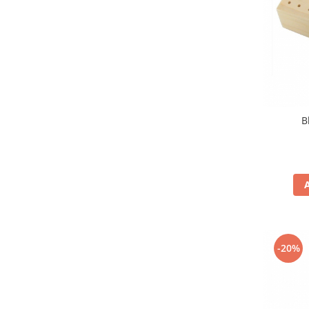
Curele cauciuc
Curele Garmin
Curele metalice
Curele militare
Curele piele
Curele Samsung Watch
B
Curele textile
Handmade / Bijutieri
Abrazive
Ciocane Miniatura
Clesti Miniatura
Curatare Bijuterii
-20%
Dispozitive Bratari
Dispozitive Inele
Dispozitive Margelit