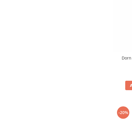
Chei Pendula
Clesti Miniatura
Curatare si Intretinere
Cutii Pastrare Ceasuri
Dispozitive Bratari si Curele
Dispozitive Capace Ceas
Dorn
Extractoare Indicatoare
Lupe, Dispozitive Optice
Mecanisme Ceas
Pensete
Piese Ceasuri
Scule Speciale
-20%
Suporti de Lucru
Surubelnite fine