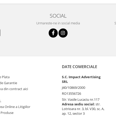
SOCIAL
Urmareste-ne in social media
S
DATE COMERCIALE
 Plata
S.C. Impact Advertising
SRL
de Garantie
J40/10869/2000
va din contract aici
RO13556726
Str. Vasile Lucaciu nr.117
L
Adresa sediu social:
str.
ea Online a Litigiilor
Lotrioara nr. 3, bl. V30, sc. A,
 Produse
ap. 12, sector 3