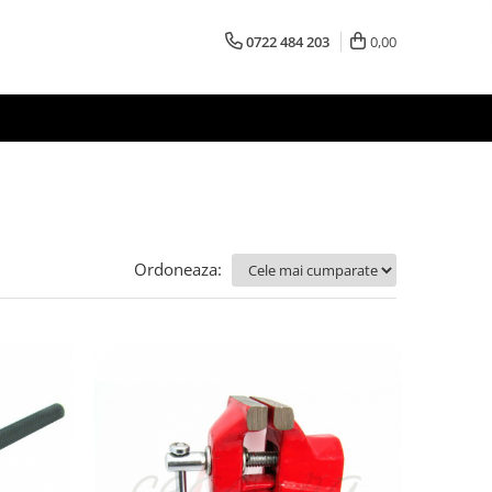
0722 484 203
0,00
Ordoneaza: