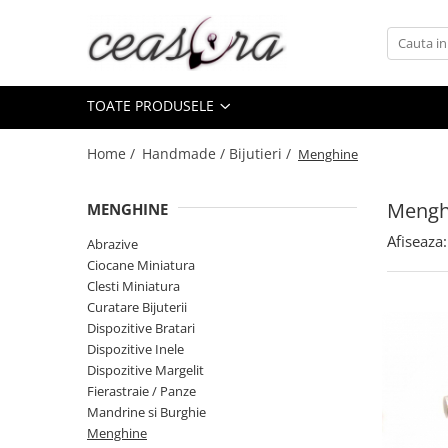
Toate Produsele
TOATE PRODUSELE
Baterii
AA, AAA, 9V
Home /
Handmade / Bijutieri /
Menghine
Accesorii baterii
Auditive
Mengh
MENGHINE
Butoni
Afiseaza:
Abrazive
CR 3V
Ciocane Miniatura
Clesti Miniatura
Ceasuri
Curatare Bijuterii
Barbatesti
Dispozitive Bratari
Ceasuri Accurist
Dispozitive Inele
Dispozitive Margelit
Ceasuri Casio
Fierastraie / Panze
Ceasuri Daniel Klein
Mandrine si Burghie
Ceasuri Lorus
Menghine