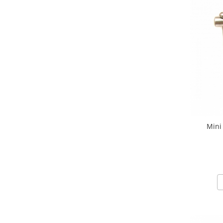
Chei Pendula
Clesti Miniatura
Curatare si Intretinere
Cutii Pastrare Ceasuri
Dispozitive Bratari si Curele
Dispozitive Capace Ceas
Extractoare Indicatoare
Lupe, Dispozitive Optice
Mini
Mecanisme Ceas
Pensete
Piese Ceasuri
Scule Speciale
Suporti de Lucru
Surubelnite fine