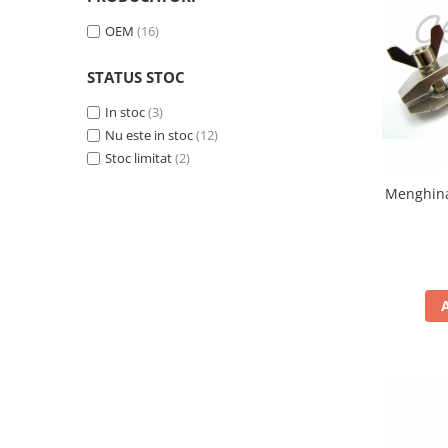
Curele cauciuc
OEM
(16)
Curele Garmin
STATUS STOC
Curele metalice
Curele militare
In stoc
(3)
Nu este in stoc
(12)
Curele piele
Stoc limitat
(2)
Curele Samsung Watch
Menghina
Curele textile
Handmade / Bijutieri
Abrazive
Ciocane Miniatura
Clesti Miniatura
Curatare Bijuterii
Dispozitive Bratari
Dispozitive Inele
Dispozitive Margelit