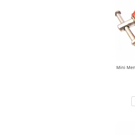
Fierastraie / Panze
Mandrine si Burghie
Menghine
Modelarea Metalului
Nicovale si Suporti
Pensete
Perii
Mini Men
Scule de Mana
Turnare, Lipire, Finisare
PROMOTII Curele Apple Watch
PROMOTII Curele Garmin
PROMOTII Scule Bijutier
PROMOTII Scule Ceasornicar
Scule si Accesorii Ceasuri
Catarame curea