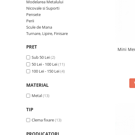
Ceasuri Police
Modelarea Metalului
Ceasuri Q&Q
Nicovale si Suporti
Pensete
Ceasuri Q&Q Attractive
Perii
Ceasuri Reflex
Scule de Mana
Ceasuri Sekonda
Turnare, Lipire, Finisare
Ceasuri Timberland
PRET
Dama
Mini Men
Ceasuri Accurist
Sub 50 Lei
(2)
50 Lei - 100 Lei
(11)
Ceasuri Casio
100 Lei - 150 Lei
(4)
Ceasuri Daniel Klein
Ceasuri Lorus
MATERIAL
Ceasuri Q&Q
Metal
(13)
Ceasuri Reflex
Unisex
TIP
Curele Ceasuri
Clema fixare
(13)
Curele Apple Watch
Curele Casio
PRODUCATORI