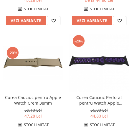
47,28 Lei
de la 44,80 Lei
STOC LIMITAT
STOC LIMITAT
VEZI VARIANTE
VEZI VARIANTE
-20%
-20%
Curea Cauciuc pentru Apple
Curea Cauciuc Perforat
Watch Crem 38mm
pentru Watch Apple
Negru/Mov 38mm
59,10 Lei
56,00 Lei
47,28 Lei
44,80 Lei
STOC LIMITAT
STOC LIMITAT