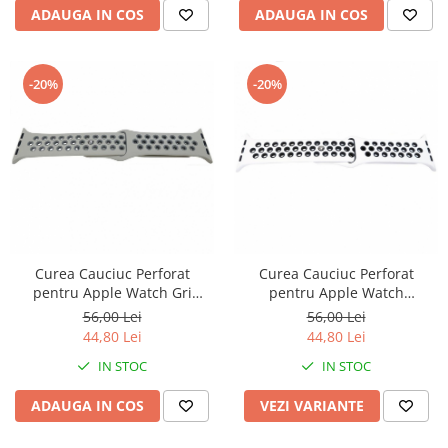
ADAUGA IN COS
ADAUGA IN COS
-20%
-20%
Curea Cauciuc Perforat
Curea Cauciuc Perforat
pentru Apple Watch
pentru Apple Watch Gri
Alb/Negru 42mm
42mm
56,00 Lei
56,00 Lei
44,80 Lei
44,80 Lei
IN STOC
IN STOC
VEZI VARIANTE
ADAUGA IN COS