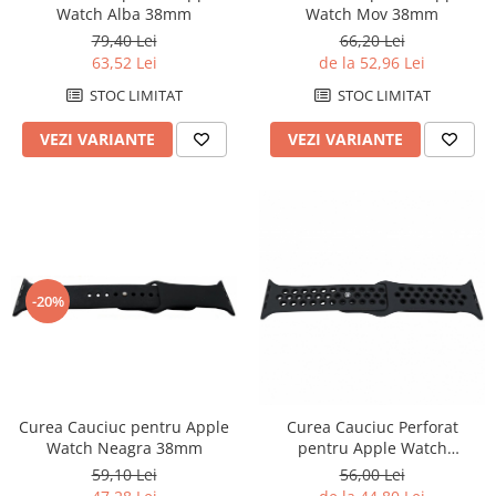
Watch Alba 38mm
Watch Mov 38mm
Pensete
Scule Speciale
Ceasuri Daniel Klein
79,40 Lei
66,20 Lei
Ceasuri Lorus
Perii
Suporti de Lucru
63,52 Lei
de la 52,96 Lei
Ceasuri Q&Q
Scule de Mana
Surubelnite fine
STOC LIMITAT
STOC LIMITAT
Ceasuri Reflex
Turnare, Lipire, Finisare
Truse / Kituri Ceasornicar
VEZI VARIANTE
VEZI VARIANTE
Unisex
-20%
Curea Cauciuc pentru Apple
Curea Cauciuc Perforat
Watch Neagra 38mm
pentru Apple Watch
Gri/Negru 42mm
59,10 Lei
56,00 Lei