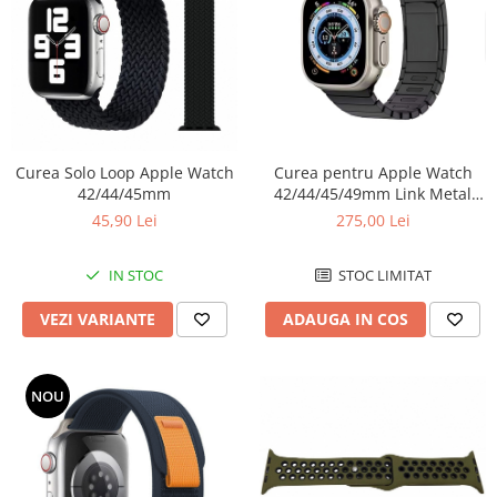
Curea Solo Loop Apple Watch
Curea pentru Apple Watch
42/44/45mm
42/44/45/49mm Link Metal
Bracelet Negru
45,90 Lei
275,00 Lei
IN STOC
STOC LIMITAT
VEZI VARIANTE
ADAUGA IN COS
NOU