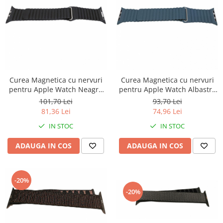
Curea Magnetica cu nervuri
Curea Magnetica cu nervuri
pentru Apple Watch Neagra
pentru Apple Watch Albastra
42/44/45mm
42mm
101,70 Lei
93,70 Lei
81,36 Lei
74,96 Lei
IN STOC
IN STOC
ADAUGA IN COS
ADAUGA IN COS
-20%
-20%