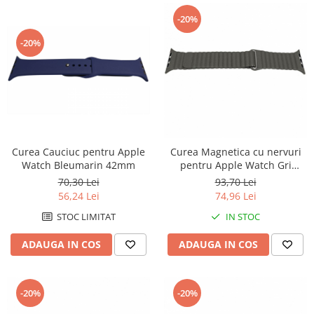
-20%
-20%
Curea Cauciuc pentru Apple
Curea Magnetica cu nervuri
Watch Bleumarin 42mm
pentru Apple Watch Gri
42mm
70,30 Lei
93,70 Lei
56,24 Lei
74,96 Lei
STOC LIMITAT
IN STOC
ADAUGA IN COS
ADAUGA IN COS
-20%
-20%