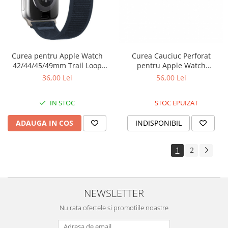
Curea pentru Apple Watch
Curea Cauciuc Perforat
42/44/45/49mm Trail Loop
pentru Apple Watch
Dark Blue
Verde/Negru 38mm
36,00 Lei
56,00 Lei
IN STOC
STOC EPUIZAT
ADAUGA IN COS
INDISPONIBIL
1
2
NEWSLETTER
Nu rata ofertele si promotiile noastre