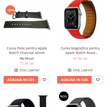
-20%
Curea Piele pentru Apple
Curea Magnetica pentru
Watch Charcoal 42mm
Apple Watch Rosie
42/44/45mm
96,70 Lei
81,50 Lei
77,36 Lei
STOC LIMITAT
STOC LIMITAT
ADAUGA IN COS
ADAUGA IN COS
NOU