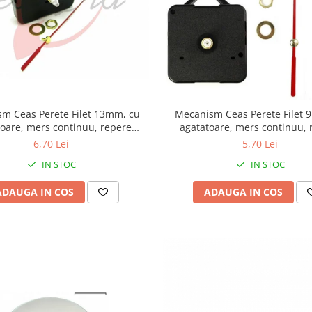
m Ceas Perete Filet 13mm, cu
Mecanism Ceas Perete Filet 
toare, mers continuu, repere
agatatoare, mers continuu, 
incluse
incluse
6,70 Lei
5,70 Lei
IN STOC
IN STOC
ADAUGA IN COS
ADAUGA IN COS