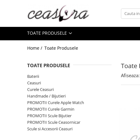
Toate Produsele
TOATE PRODUSELE
Baterii
AA, AAA, 9V
Home /
Toate Produsele
Accesorii baterii
Auditive
Toate 
TOATE PRODUSELE
Butoni
Afiseaza:
Baterii
CR 3V
Ceasuri
Curele Ceasuri
Ceasuri
Handmade / Bijutieri
Barbatesti
PROMOTII Curele Apple Watch
Ceasuri Accurist
PROMOTII Curele Garmin
PROMOTII Scule Bijutier
Ceasuri Casio
PROMOTII Scule Ceasornicar
Ceasuri Daniel Klein
Scule si Accesorii Ceasuri
Ceasuri Lorus