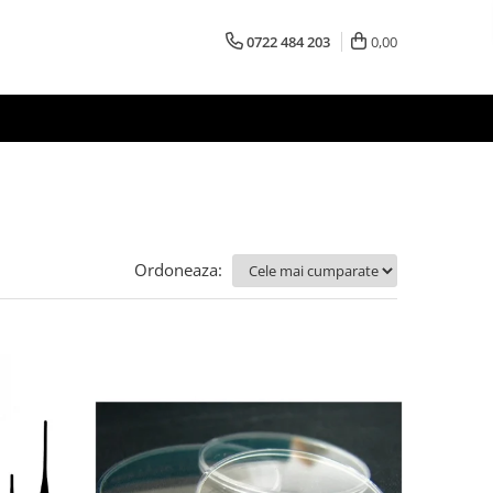
0722 484 203
0,00
Ordoneaza: