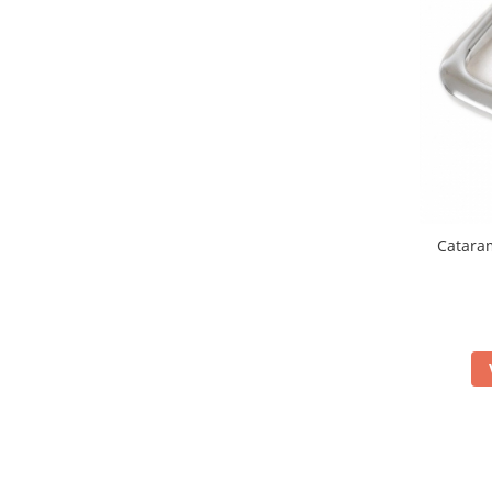
Fierastraie / Panze
Mandrine si Burghie
Menghine
Modelarea Metalului
Nicovale si Suporti
Pensete
Perii
Catara
Scule de Mana
Turnare, Lipire, Finisare
PROMOTII Curele Apple Watch
PROMOTII Curele Garmin
PROMOTII Scule Bijutier
PROMOTII Scule Ceasornicar
Scule si Accesorii Ceasuri
Catarame curea