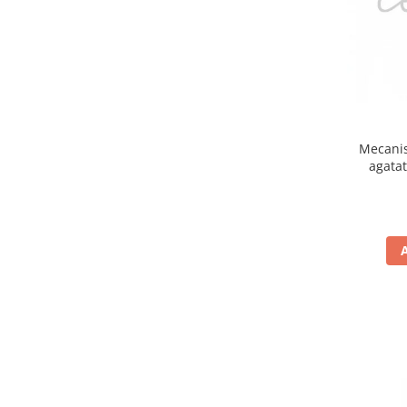
Ceasuri Police
Ceasuri Q&Q
Ceasuri Q&Q Attractive
Ceasuri Reflex
Ceasuri Sekonda
Ceasuri Timberland
Dama
Mecanis
agata
Ceasuri Accurist
Ceasuri Casio
Ceasuri Daniel Klein
Ceasuri Lorus
Ceasuri Q&Q
Ceasuri Reflex
Unisex
Curele Ceasuri
Curele Apple Watch
Curele Casio