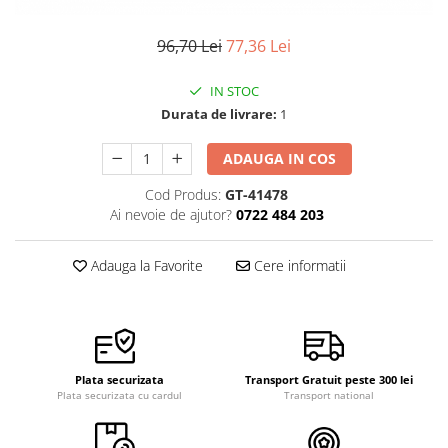
Pensete
Scule Speciale
Ceasuri Daniel Klein
96,70 Lei
77,36 Lei
Ceasuri Lorus
Perii
Suporti de Lucru
Ceasuri Q&Q
Scule de Mana
Surubelnite fine
IN STOC
Ceasuri Reflex
Durata de livrare:
1
Turnare, Lipire, Finisare
Truse / Kituri Ceasornicar
Unisex
ADAUGA IN COS
Cod Produs:
GT-41478
Ai nevoie de ajutor?
0722 484 203
Adauga la Favorite
Cere informatii
Plata securizata
Transport Gratuit peste 300 lei
Plata securizata cu cardul
Transport national