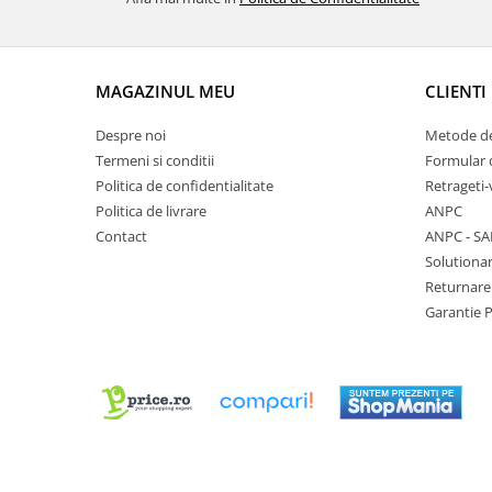
Chei Pendula
Clesti Miniatura
Curatare si Intretinere
MAGAZINUL MEU
CLIENTI
Cutii Pastrare Ceasuri
Despre noi
Metode de
Dispozitive Bratari si Curele
Termeni si conditii
Formular 
Politica de confidentialitate
Retrageti-
Dispozitive Capace Ceas
Politica de livrare
ANPC
Extractoare Indicatoare
Contact
ANPC - SA
Lupe, Dispozitive Optice
Solutionar
Returnare
Mecanisme Ceas
Garantie 
Pensete
Piese Ceasuri
Scule Speciale
Suporti de Lucru
Surubelnite fine