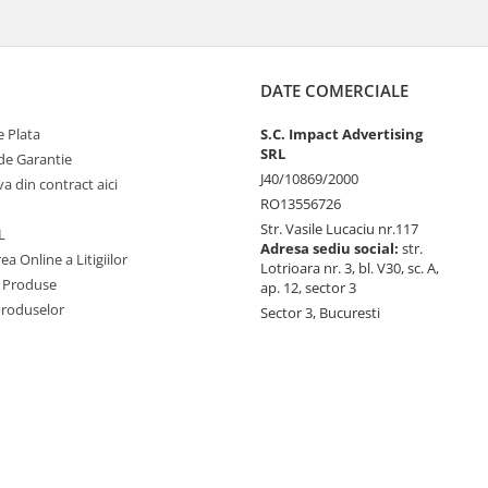
DATE COMERCIALE
 Plata
S.C. Impact Advertising
SRL
de Garantie
J40/10869/2000
va din contract aici
RO13556726
Str. Vasile Lucaciu nr.117
L
Adresa sediu social:
str.
ea Online a Litigiilor
Lotrioara nr. 3, bl. V30, sc. A,
 Produse
ap. 12, sector 3
Produselor
Sector 3, Bucuresti