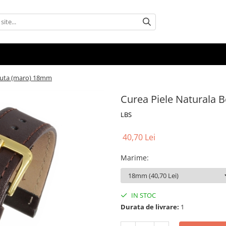
usuta (maro) 18mm
Curea Piele Naturala
LBS
40,70 Lei
Marime
:
IN STOC
Durata de livrare:
1