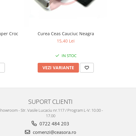
uper Croc
Curea Ceas Cauciuc Neagra
Curea Ceas
15,40 Lei
IN STOC
VEZI VARIANTE
V
SUPORT CLIENTI
howroom - Str. Vasile Lucaciu nr.117 / Program L-V: 10.00 -
17.00
0722 484 203
comenzi@ceasora.ro