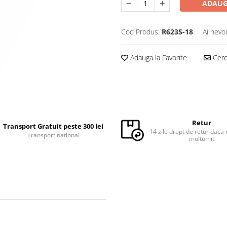
ADAUG
Cod Produs:
R623S-18
Ai nevo
Adauga la Favorite
Cere 
Retur
Transport Gratuit peste 300 lei
14 zile drept de retur daca 
Transport national
multumit