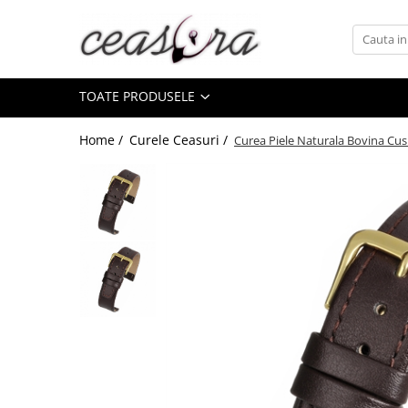
Toate Produsele
TOATE PRODUSELE
Baterii
AA, AAA, 9V
Home /
Curele Ceasuri /
Curea Piele Naturala Bovina C
Accesorii baterii
Auditive
Butoni
CR 3V
Ceasuri
Barbatesti
Ceasuri Accurist
Ceasuri Casio
Ceasuri Daniel Klein
Ceasuri Lorus