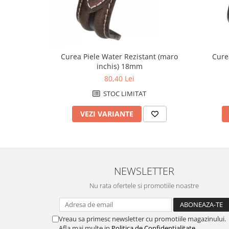
Fierastraie / Panze
Mandrine si Burghie
Menghine
Curea Piele Water Rezistant (maro
Cure
Modelarea Metalului
inchis) 18mm
Nicovale si Suporti
80,40 Lei
Pensete
STOC LIMITAT
Perii
VEZI VARIANTE
Scule de Mana
Turnare, Lipire, Finisare
PROMOTII Curele Apple Watch
NEWSLETTER
PROMOTII Curele Garmin
PROMOTII Scule Bijutier
Nu rata ofertele si promotiile noastre
PROMOTII Scule Ceasornicar
Scule si Accesorii Ceasuri
Vreau sa primesc newsletter cu promotiile magazinului.
Catarame curea
Afla mai multe in
Politica de Confidentialitate