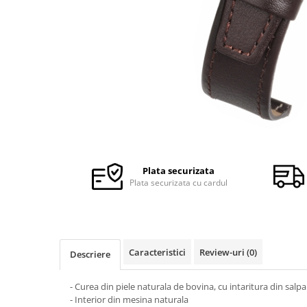
Ceasuri Police
Ceasuri Q&Q
Ceasuri Q&Q Attractive
Ceasuri Reflex
Ceasuri Sekonda
Ceasuri Timberland
Dama
Ceasuri Accurist
Ceasuri Casio
Ceasuri Daniel Klein
Plata securizata
Ceasuri Lorus
Plata securizata cu cardul
Ceasuri Q&Q
Ceasuri Reflex
Unisex
Caracteristici
Review-uri
(0)
Descriere
Curele Ceasuri
Curele Apple Watch
- Curea din piele naturala de bovina, cu intaritura din salpa
Curele Casio
- Interior din mesina naturala