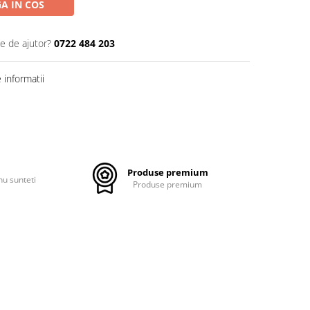
A IN COS
ie de ajutor?
0722 484 203
informatii
Produse premium
nu sunteti
Produse premium