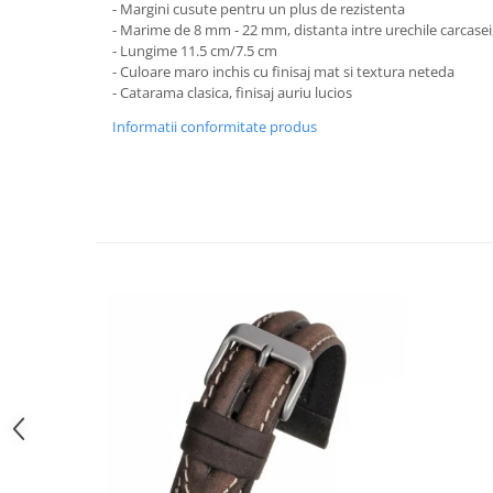
- Margini cusute pentru un plus de rezistenta
Curele cauciuc
- Marime de 8 mm - 22 mm, distanta intre urechile carcasei,
Curele Garmin
- Lungime 11.5 cm/7.5 cm
- Culoare maro inchis cu finisaj mat si textura neteda
Curele metalice
- Catarama clasica, finisaj auriu lucios
Curele militare
Informatii conformitate produs
Curele piele
Curele Samsung Watch
Curele textile
Handmade / Bijutieri
Abrazive
Ciocane Miniatura
Clesti Miniatura
Curatare Bijuterii
Dispozitive Bratari
Dispozitive Inele
Dispozitive Margelit