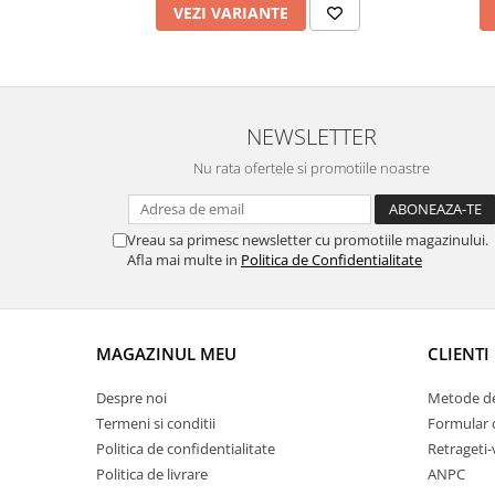
VEZI VARIANTE
Chei Pendula
Clesti Miniatura
Curatare si Intretinere
Cutii Pastrare Ceasuri
NEWSLETTER
Dispozitive Bratari si Curele
Nu rata ofertele si promotiile noastre
Dispozitive Capace Ceas
Extractoare Indicatoare
Vreau sa primesc newsletter cu promotiile magazinului.
Afla mai multe in
Politica de Confidentialitate
Lupe, Dispozitive Optice
Mecanisme Ceas
Pensete
MAGAZINUL MEU
CLIENTI
Piese Ceasuri
Scule Speciale
Despre noi
Metode de
Termeni si conditii
Formular 
Suporti de Lucru
Politica de confidentialitate
Retrageti-
Surubelnite fine
Politica de livrare
ANPC