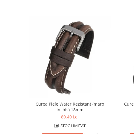
Fierastraie / Panze
Mandrine si Burghie
Menghine
Modelarea Metalului
Nicovale si Suporti
Pensete
Perii
Scule de Mana
Turnare, Lipire, Finisare
PROMOTII Curele Apple Watch
PROMOTII Curele Garmin
Curea Piele Water Rezistant (maro
Cure
PROMOTII Scule Bijutier
inchis) 18mm
PROMOTII Scule Ceasornicar
80,40 Lei
Scule si Accesorii Ceasuri
STOC LIMITAT
Catarame curea