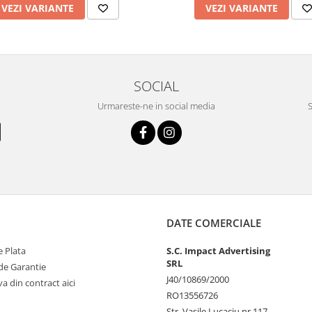
VEZI VARIANTE
VEZI VARIANTE
SOCIAL
Urmareste-ne in social media
S
DATE COMERCIALE
 Plata
S.C. Impact Advertising
SRL
de Garantie
J40/10869/2000
va din contract aici
RO13556726
Str. Vasile Lucaciu nr.117