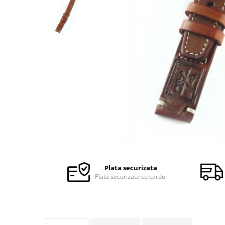
Ceasuri Police
Ceasuri Q&Q
Ceasuri Q&Q Attractive
Ceasuri Reflex
Ceasuri Sekonda
Ceasuri Timberland
Dama
Ceasuri Accurist
Ceasuri Casio
Ceasuri Daniel Klein
Ceasuri Lorus
Ceasuri Q&Q
Ceasuri Reflex
Plata securizata
Unisex
Plata securizata cu cardul
Curele Ceasuri
Curele Apple Watch
Curele Casio