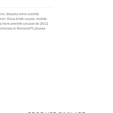
m, distanta intre urechile
 mm- Doua bride cusute, mobile-
ta intre urechile carcasei de 20/22
fectionata in Romania*Culoarea