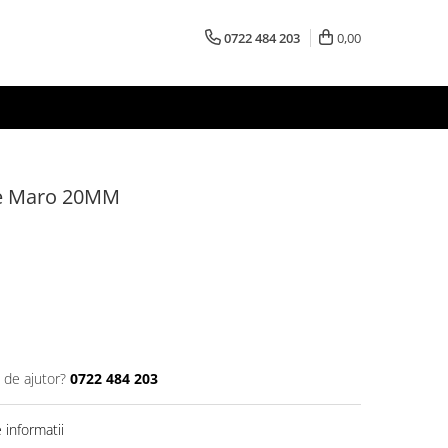
0722 484 203
0,00
e Maro 20MM
 de ajutor?
0722 484 203
informatii