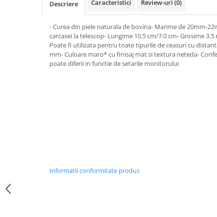
Caracteristici
Review-uri
(0)
Descriere
Curele cauciuc
Curele Garmin
- Curea din piele naturala de bovina- Marime de 20mm-22m
carcasei la telescop- Lungime 10.5 cm/7.0 cm- Grosime 3.5
Curele metalice
Poate fi utilizata pentru toate tipurile de ceasuri cu distan
Curele militare
mm- Culoare maro* cu finisaj mat si textura neteda- Con
poate diferii in functie de setarile monitorului
Curele piele
Curele Samsung Watch
Curele textile
Handmade / Bijutieri
Abrazive
Ciocane Miniatura
Clesti Miniatura
Curatare Bijuterii
Informatii conformitate produs
Dispozitive Bratari
Dispozitive Inele
Dispozitive Margelit