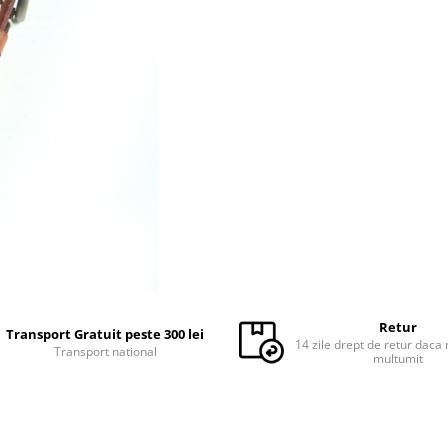
Retur
Transport Gratuit peste 300 lei
14 zile drept de retur daca 
Transport national
multumit