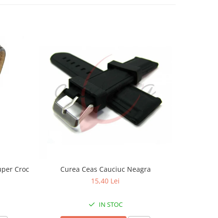
uper Croc
Curea Ceas Cauciuc Neagra
Curea Ceas
15,40 Lei
IN STOC