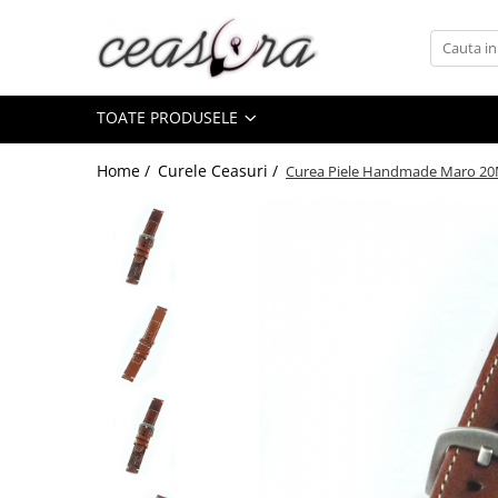
Toate Produsele
TOATE PRODUSELE
Baterii
AA, AAA, 9V
Home /
Curele Ceasuri /
Curea Piele Handmade Maro 2
Accesorii baterii
Auditive
Butoni
CR 3V
Ceasuri
Barbatesti
Ceasuri Accurist
Ceasuri Casio
Ceasuri Daniel Klein
Ceasuri Lorus