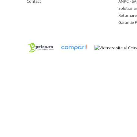
Contact
ANPC - SA
Truse / Kituri Ceasornicar
Solutionar
Returnare
Garantie 