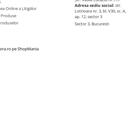
L
Adresa sediu social:
str.
ea Online a Litigiilor
Lotrioara nr. 3, bl. V30, sc. A,
 Produse
ap. 12, sector 3
Produselor
Sector 3, Bucuresti