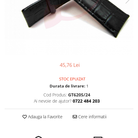
Pensete
Scule Speciale
Ceasuri Daniel Klein
Ceasuri Lorus
Perii
Suporti de Lucru
Ceasuri Q&Q
Scule de Mana
Surubelnite fine
Ceasuri Reflex
Turnare, Lipire, Finisare
Truse / Kituri Ceasornicar
Unisex
45,76 Lei
STOC EPUIZAT
Durata de livrare:
1
Cod Produs:
GT620S/24
Ai nevoie de ajutor?
0722 484 203
Adauga la Favorite
Cere informatii