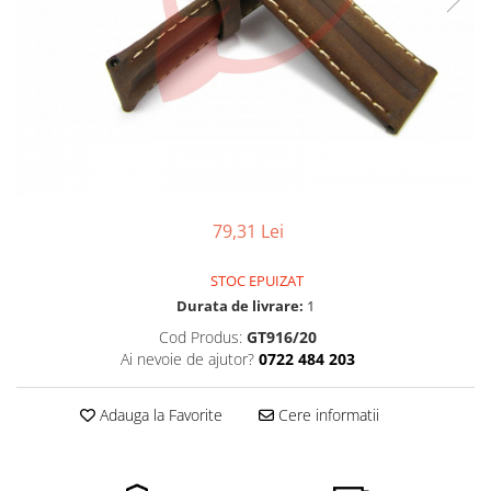
Pensete
Scule Speciale
Ceasuri Daniel Klein
Ceasuri Lorus
Perii
Suporti de Lucru
Ceasuri Q&Q
Scule de Mana
Surubelnite fine
Ceasuri Reflex
Turnare, Lipire, Finisare
Truse / Kituri Ceasornicar
Unisex
79,31 Lei
STOC EPUIZAT
Durata de livrare:
1
Cod Produs:
GT916/20
Ai nevoie de ajutor?
0722 484 203
Adauga la Favorite
Cere informatii