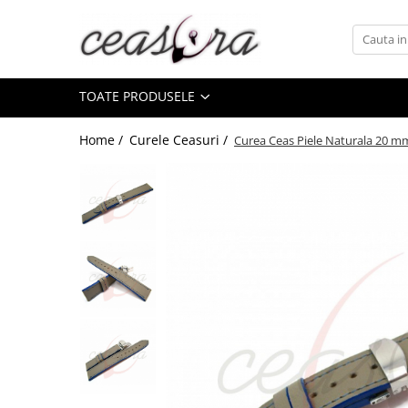
Toate Produsele
TOATE PRODUSELE
Baterii
AA, AAA, 9V
Home /
Curele Ceasuri /
Curea Ceas Piele Naturala 20 m
Accesorii baterii
Auditive
Butoni
CR 3V
Ceasuri
Barbatesti
Ceasuri Accurist
Ceasuri Casio
Ceasuri Daniel Klein
Ceasuri Lorus