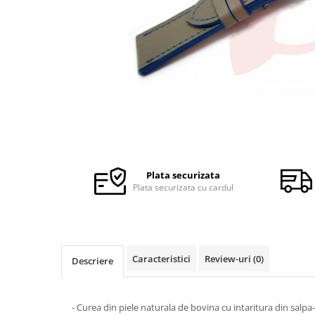
Ceasuri Police
Ceasuri Q&Q
Ceasuri Q&Q Attractive
Ceasuri Reflex
Ceasuri Sekonda
Ceasuri Timberland
Dama
Ceasuri Accurist
Ceasuri Casio
Ceasuri Daniel Klein
Plata securizata
Ceasuri Lorus
Plata securizata cu cardul
Ceasuri Q&Q
Ceasuri Reflex
Unisex
Caracteristici
Review-uri
(0)
Descriere
Curele Ceasuri
Curele Apple Watch
Curele Casio
- Curea din piele naturala de bovina cu intaritura din salpa