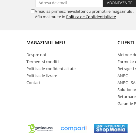
Chei Pendula
Vreau sa primesc newsletter cu promotiile magazinului.
Clesti Miniatura
Afla mai multe in
Politica de Confidentialitate
Curatare si Intretinere
Cutii Pastrare Ceasuri
MAGAZINUL MEU
CLIENTI
Dispozitive Bratari si Curele
Dispozitive Capace Ceas
Despre noi
Metode de
Termeni si conditii
Formular 
Extractoare Indicatoare
Politica de confidentialitate
Retrageti-
Lupe, Dispozitive Optice
Politica de livrare
ANPC
Mecanisme Ceas
Contact
ANPC - SA
Solutionar
Pensete
Returnare
Piese Ceasuri
Garantie 
Scule Speciale
Suporti de Lucru
Surubelnite fine