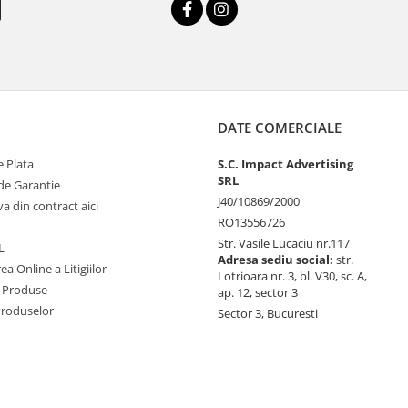
DATE COMERCIALE
 Plata
S.C. Impact Advertising
SRL
de Garantie
J40/10869/2000
va din contract aici
RO13556726
Str. Vasile Lucaciu nr.117
L
Adresa sediu social:
str.
ea Online a Litigiilor
Lotrioara nr. 3, bl. V30, sc. A,
 Produse
ap. 12, sector 3
Produselor
Sector 3, Bucuresti