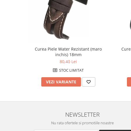
Fierastraie / Panze
Mandrine si Burghie
Menghine
Modelarea Metalului
Nicovale si Suporti
Curea Piele Water Rezistant (maro
Cure
Pensete
inchis) 18mm
80,40 Lei
Perii
STOC LIMITAT
Scule de Mana
Turnare, Lipire, Finisare
VEZI VARIANTE
PROMOTII Curele Apple Watch
PROMOTII Curele Garmin
PROMOTII Scule Bijutier
PROMOTII Scule Ceasornicar
NEWSLETTER
Scule si Accesorii Ceasuri
Nu rata ofertele si promotiile noastre
Catarame curea