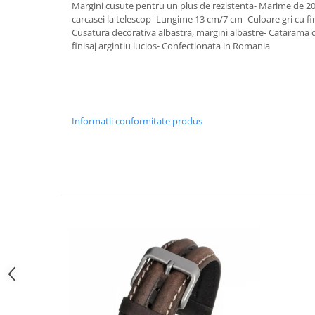
Margini cusute pentru un plus de rezistenta- Marime de 20
Curele cauciuc
carcasei la telescop- Lungime 13 cm/7 cm- Culoare gri cu fi
Curele Garmin
Cusatura decorativa albastra, margini albastre- Catarama 
finisaj argintiu lucios- Confectionata in Romania
Curele metalice
Curele militare
Curele piele
Curele Samsung Watch
Informatii conformitate produs
Curele textile
Handmade / Bijutieri
Abrazive
Ciocane Miniatura
Clesti Miniatura
Curatare Bijuterii
Dispozitive Bratari
Dispozitive Inele
Dispozitive Margelit