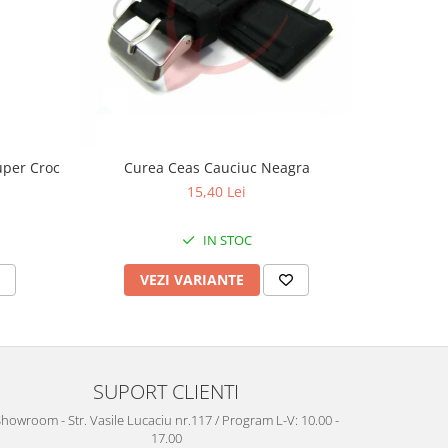
uper Croc
Curea Ceas Cauciuc Neagra
Curea Ceas
15,40 Lei
IN STOC
VEZI VARIANTE
V
SUPORT CLIENTI
howroom - Str. Vasile Lucaciu nr.117 / Program L-V: 10.00 -
17.00