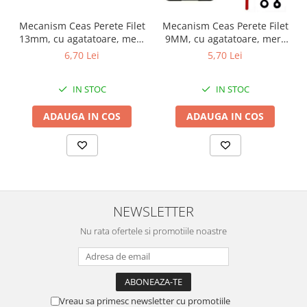
Mecanism Ceas Perete Filet
Mecanism Ceas Perete Filet
13mm, cu agatatoare, mers
9MM, cu agatatoare, mers
continuu, repere incluse
continuu, repere incluse
6,70 Lei
5,70 Lei
IN STOC
IN STOC
ADAUGA IN COS
ADAUGA IN COS
NEWSLETTER
Nu rata ofertele si promotiile noastre
Vreau sa primesc newsletter cu promotiile