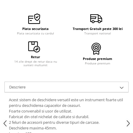
Plata securizata
Transport Gratuit peste 300 lei
Plata securizata cu cardul
Transport national
Retur
Produse premium
14 zile drept de retur daca nu
Produse premium
sunteti multumit
Descriere
Acest sistem de deschidere versatil este un instrument foarte util
pentru deschiderea capacelor de ceasuri.
Foarte convenabil si usor de utilizat.
Fabricat din otel nichelat de calitate si durabil.
2 feluri de accesorii pentru diverse tipuri de carcase.
Deschidere maxima 45mm.