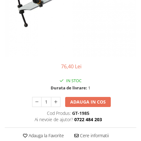
Pensete
Scule Speciale
Ceasuri Daniel Klein
Ceasuri Lorus
Perii
Suporti de Lucru
Ceasuri Q&Q
Scule de Mana
Surubelnite fine
Ceasuri Reflex
Turnare, Lipire, Finisare
Truse / Kituri Ceasornicar
Unisex
76,40 Lei
IN STOC
Durata de livrare:
1
ADAUGA IN COS
Cod Produs:
GT-1985
Ai nevoie de ajutor?
0722 484 203
Adauga la Favorite
Cere informatii