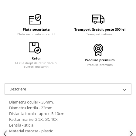
Plata securizata
Transport Gratuit peste 300 lei
Plata securizata cu cardul
Transport national
Retur
Produse premium
14 zile drept de retur daca nu
Produse premium
sunteti multumit
Descriere
Diametru ocular - 35mm.
Diametru lentila - 22mm.
Distanta focala - aprox. 5-10cm.
Factor marire: 2.5X, 5X, 10X
Lentila - sticla.
Material carcasa - plastic.