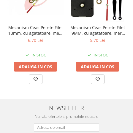
Mecanism Ceas Perete Filet
Mecanism Ceas Perete Filet
13mm, cu agatatoare, mers
9MM, cu agatatoare, mers
continuu, repere incluse
continuu, repere incluse
6,70 Lei
5,70 Lei
IN STOC
IN STOC
ADAUGA IN COS
ADAUGA IN COS
NEWSLETTER
Nu rata ofertele si promotiile noastre