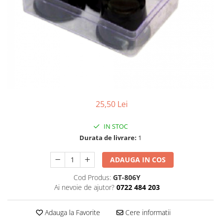
Pensete
Scule Speciale
Ceasuri Daniel Klein
Ceasuri Lorus
Perii
Suporti de Lucru
Ceasuri Q&Q
Scule de Mana
Surubelnite fine
Ceasuri Reflex
Turnare, Lipire, Finisare
Truse / Kituri Ceasornicar
Unisex
25,50 Lei
IN STOC
Durata de livrare:
1
ADAUGA IN COS
Cod Produs:
GT-806Y
Ai nevoie de ajutor?
0722 484 203
Adauga la Favorite
Cere informatii