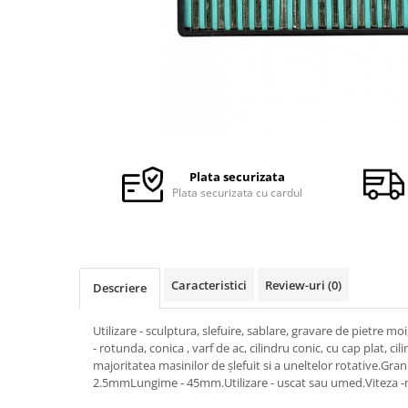
Ceasuri Police
Ceasuri Q&Q
Ceasuri Q&Q Attractive
Ceasuri Reflex
Ceasuri Sekonda
Ceasuri Timberland
Dama
Ceasuri Accurist
Plata securizata
Plata securizata cu cardul
Ceasuri Casio
Ceasuri Daniel Klein
Ceasuri Lorus
Ceasuri Q&Q
Caracteristici
Review-uri
(0)
Descriere
Ceasuri Reflex
Unisex
Utilizare - sculptura, slefuire, sablare, gravare de pietre moi
Curele Ceasuri
- rotunda, conica , varf de ac, cilindru conic, cu cap plat, ci
Curele Apple Watch
majoritatea masinilor de șlefuit si a uneltelor rotative.Gran
2.5mmLungime - 45mm.Utilizare - uscat sau umed.Viteza 
Curele Casio