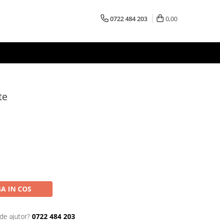
0722 484 203
0,00
te
A IN COS
de ajutor?
0722 484 203