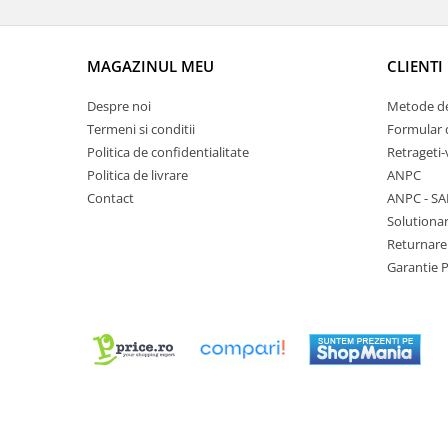
Chei Pendula
Clesti Miniatura
MAGAZINUL MEU
CLIENTI
Curatare si Intretinere
Despre noi
Metode de
Cutii Pastrare Ceasuri
Termeni si conditii
Formular 
Dispozitive Bratari si Curele
Politica de confidentialitate
Retrageti-
Dispozitive Capace Ceas
Politica de livrare
ANPC
Contact
ANPC - SA
Extractoare Indicatoare
Solutionar
Lupe, Dispozitive Optice
Returnare
Mecanisme Ceas
Garantie 
Pensete
Piese Ceasuri
Scule Speciale
Suporti de Lucru
Surubelnite fine