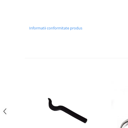
Curele cauciuc
Curele Garmin
Curele metalice
Informatii conformitate produs
Curele militare
Curele piele
Curele Samsung Watch
Curele textile
Handmade / Bijutieri
Abrazive
Ciocane Miniatura
Clesti Miniatura
Curatare Bijuterii
Dispozitive Bratari
Dispozitive Inele
Dispozitive Margelit