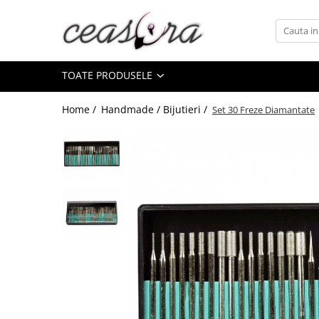
Toate Produsele
TOATE PRODUSELE
Baterii
AA, AAA, 9V
Home /
Handmade / Bijutieri /
Set 30 Freze Diamantate
Accesorii baterii
Auditive
Butoni
CR 3V
Ceasuri
Barbatesti
Ceasuri Accurist
Ceasuri Casio
Ceasuri Daniel Klein
Ceasuri Lorus