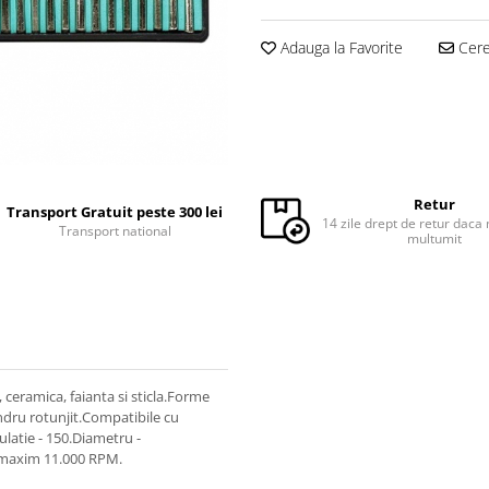
Adauga la Favorite
Cere 
Retur
Transport Gratuit peste 300 lei
14 zile drept de retur daca 
Transport national
multumit
, ceramica, faianta si sticla.Forme
lindru rotunjit.Compatibile cu
ulatie - 150.Diametru -
-maxim 11.000 RPM.