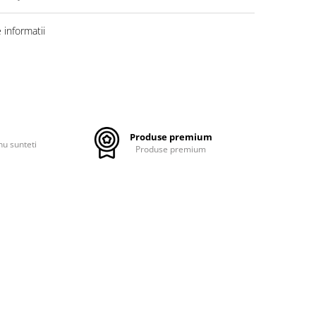
informatii
Produse premium
nu sunteti
Produse premium