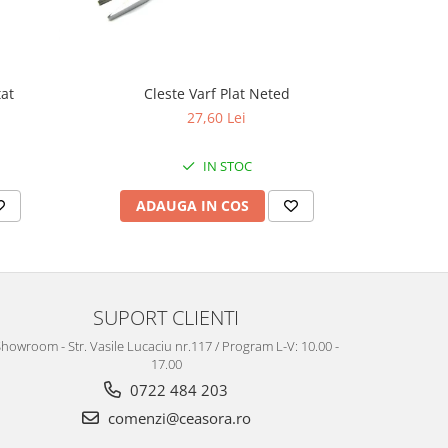
tat
Cleste Varf Plat Neted
Perie 
27,60 Lei
IN STOC
ADAUGA IN COS
AD
SUPORT CLIENTI
howroom - Str. Vasile Lucaciu nr.117 / Program L-V: 10.00 -
17.00
0722 484 203
comenzi@ceasora.ro