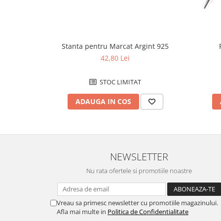
Fierastraie / Panze
Mandrine si Burghie
Menghine
Stanta pentru Marcat Argint 925
42,80 Lei
Modelarea Metalului
Nicovale si Suporti
STOC LIMITAT
Pensete
ADAUGA IN COS
Perii
Scule de Mana
Turnare, Lipire, Finisare
PROMOTII Curele Apple Watch
NEWSLETTER
PROMOTII Curele Garmin
Nu rata ofertele si promotiile noastre
PROMOTII Scule Bijutier
PROMOTII Scule Ceasornicar
Scule si Accesorii Ceasuri
Vreau sa primesc newsletter cu promotiile magazinului.
Afla mai multe in
Politica de Confidentialitate
Catarame curea