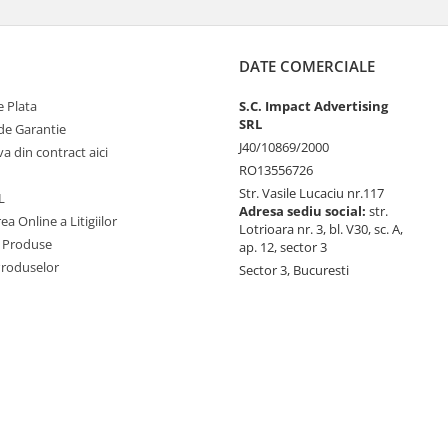
DATE COMERCIALE
 Plata
S.C. Impact Advertising
SRL
de Garantie
J40/10869/2000
va din contract aici
RO13556726
Str. Vasile Lucaciu nr.117
L
Adresa sediu social:
str.
ea Online a Litigiilor
Lotrioara nr. 3, bl. V30, sc. A,
 Produse
ap. 12, sector 3
Produselor
Sector 3, Bucuresti