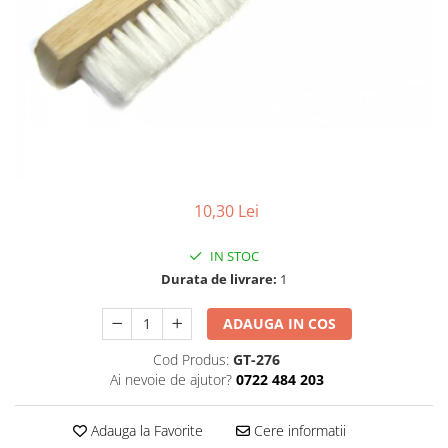
Pensete
Scule Speciale
Ceasuri Daniel Klein
Ceasuri Lorus
Perii
Suporti de Lucru
Ceasuri Q&Q
Scule de Mana
Surubelnite fine
Ceasuri Reflex
Turnare, Lipire, Finisare
Truse / Kituri Ceasornicar
Unisex
10,30 Lei
IN STOC
Durata de livrare:
1
ADAUGA IN COS
Cod Produs:
GT-276
Ai nevoie de ajutor?
0722 484 203
Adauga la Favorite
Cere informatii