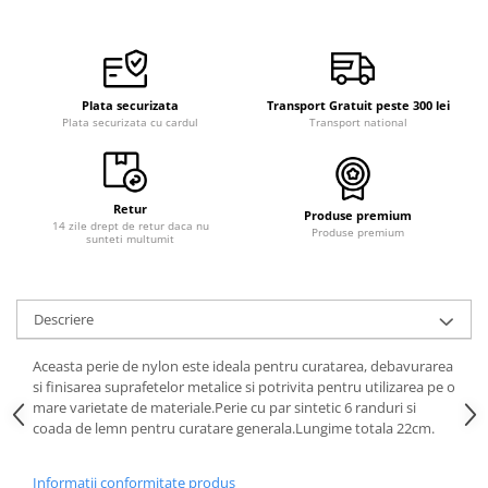
Plata securizata
Transport Gratuit peste 300 lei
Plata securizata cu cardul
Transport national
Retur
Produse premium
14 zile drept de retur daca nu
Produse premium
sunteti multumit
Descriere
Aceasta perie de nylon este ideala pentru curatarea, debavurarea
si finisarea suprafetelor metalice si potrivita pentru utilizarea pe o
mare varietate de materiale.Perie cu par sintetic 6 randuri si
coada de lemn pentru curatare generala.Lungime totala 22cm.
Informatii conformitate produs