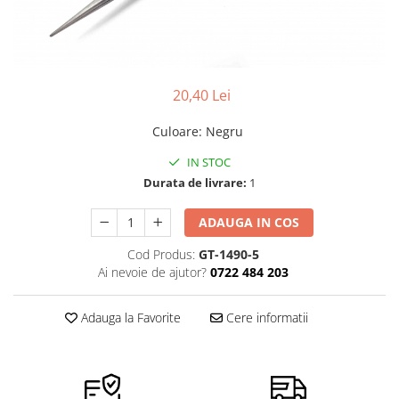
Pensete
Scule Speciale
Ceasuri Daniel Klein
Ceasuri Lorus
Perii
Suporti de Lucru
Ceasuri Q&Q
Scule de Mana
Surubelnite fine
Ceasuri Reflex
20,40 Lei
Turnare, Lipire, Finisare
Truse / Kituri Ceasornicar
Unisex
Culoare
:
Negru
IN STOC
Durata de livrare:
1
ADAUGA IN COS
Cod Produs:
GT-1490-5
Ai nevoie de ajutor?
0722 484 203
Adauga la Favorite
Cere informatii