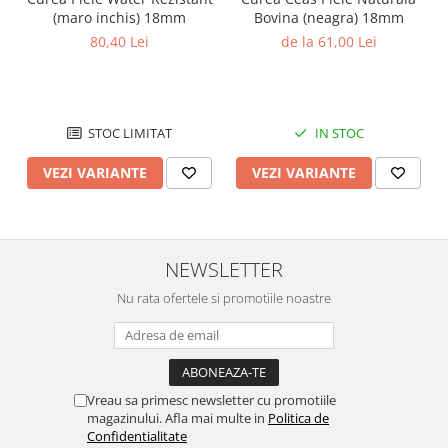
(maro inchis) 18mm
Bovina (neagra) 18mm
Chei Pendula
80,40 Lei
de la 61,00 Lei
Clesti Miniatura
Curatare si Intretinere
Cutii Pastrare Ceasuri
STOC LIMITAT
IN STOC
Dispozitive Bratari si Curele
VEZI VARIANTE
VEZI VARIANTE
Dispozitive Capace Ceas
Extractoare Indicatoare
Lupe, Dispozitive Optice
NEWSLETTER
Mecanisme Ceas
Pensete
Nu rata ofertele si promotiile noastre
Piese Ceasuri
Scule Speciale
Suporti de Lucru
Vreau sa primesc newsletter cu promotiile
magazinului. Afla mai multe in
Politica de
Surubelnite fine
Confidentialitate