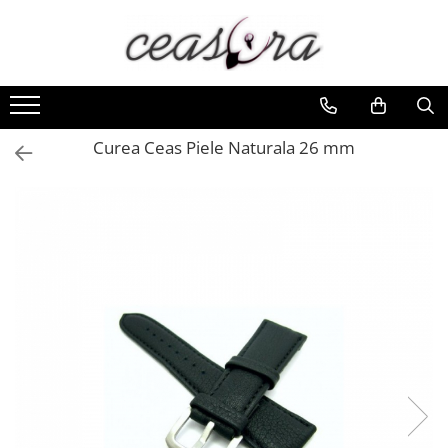
Toate Produsele
Baterii
AA, AAA, 9V
Curea Ceas Piele Naturala 26 mm
Accesorii baterii
Auditive
Butoni
CR 3V
Ceasuri
Barbatesti
Ceasuri Accurist
Ceasuri Casio
Ceasuri Daniel Klein
Ceasuri Lorus