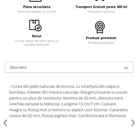
Curele cauciuc
Plata securizata
Transport Gratuit peste 300 lei
Plata securizata cu cardul
Transport national
Curele Garmin
Curele metalice
Curele militare
Retur
Produse premium
14 zile drept de retur daca nu
Curele piele
Produse premium
sunteti multumit
Curele Samsung Watch
Curele textile
Descriere
Handmade / Bijutieri
Abrazive
- Curea din piele naturala de bovina, cu intaritura din salpa si
Ciocane Miniatura
bombeu- Interior din mesina naturala- Margini intoarse si cusute
pentru un plus de rezistenta- Marime de 26 mm, distanta intre
Clesti Miniatura
urechile carcasei la telescop- Lungime 13 cm/7 cm- Culoare
Curatare Bijuterii
neagra cu finisaj mat si textura cu aspect usor bizonat- Catarama
clasica de 20 mm, finisaj argintiu mat- Confectionata in Romania
Dispozitive Bratari
Dispozitive Inele
Dispozitive Margelit