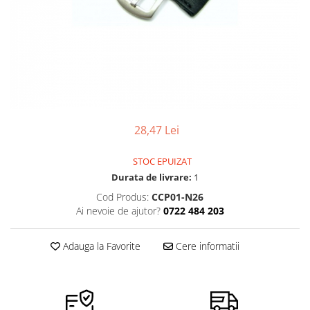
Ceasuri Police
Ceasuri Q&Q
Ceasuri Q&Q Attractive
Ceasuri Reflex
Ceasuri Sekonda
Ceasuri Timberland
Dama
28,47 Lei
Ceasuri Accurist
Ceasuri Casio
STOC EPUIZAT
Ceasuri Daniel Klein
Durata de livrare:
1
Ceasuri Lorus
Cod Produs:
CCP01-N26
Ceasuri Q&Q
Ai nevoie de ajutor?
0722 484 203
Ceasuri Reflex
Unisex
Adauga la Favorite
Cere informatii
Curele Ceasuri
Curele Apple Watch
Curele Casio