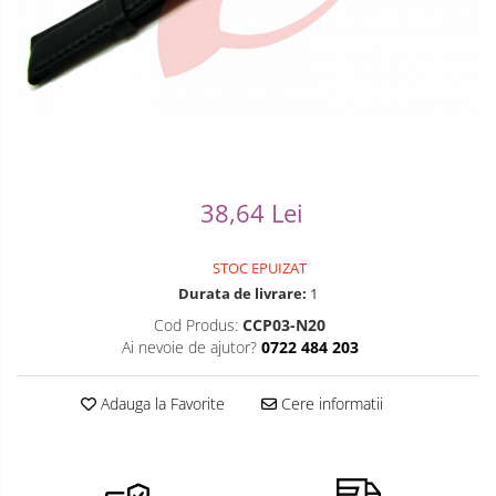
Ceasuri Casio
Modelarea Metalului
Pensete
Ceasuri Daniel Klein
Nicovale si Suporti
Piese Ceasuri
Ceasuri Lorus
Pensete
Scule Speciale
Ceasuri Q&Q
Ceasuri Reflex
Perii
Suporti de Lucru
Unisex
Scule de Mana
Surubelnite fine
38,64 Lei
Turnare, Lipire, Finisare
Truse / Kituri Ceasornicar
STOC EPUIZAT
Durata de livrare:
1
Cod Produs:
CCP03-N20
Ai nevoie de ajutor?
0722 484 203
Adauga la Favorite
Cere informatii