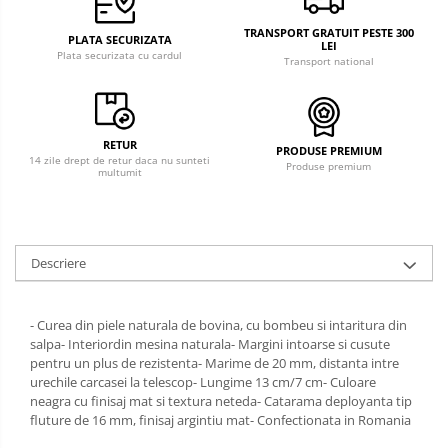
TRANSPORT GRATUIT PESTE 300
PLATA SECURIZATA
LEI
Plata securizata cu cardul
Transport national
RETUR
PRODUSE PREMIUM
14 zile drept de retur daca nu sunteti
Produse premium
multumit
Descriere
- Curea din piele naturala de bovina, cu bombeu si intaritura din
salpa- Interiordin mesina naturala- Margini intoarse si cusute
pentru un plus de rezistenta- Marime de 20 mm, distanta intre
urechile carcasei la telescop- Lungime 13 cm/7 cm- Culoare
neagra cu finisaj mat si textura neteda- Catarama deployanta tip
fluture de 16 mm, finisaj argintiu mat- Confectionata in Romania