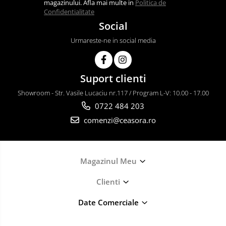
magazinului. Afla mai multe in
Politica de
Confidentialitate
Social
Urmareste-ne in social media
Suport clienti
Showroom - Str. Vasile Lucaciu nr.117 / Program L-V: 10.00 - 17.00
0722 484 203
comenzi@ceasora.ro
Magazinul Meu
Clienti
Date Comerciale