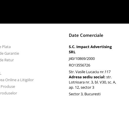
Date Comerciale
 Plata
S.C. Impact Advertising
SRL
de Garantie
J40/10869/2000
de Retur
RO13556726
Str. Vasile Lucaciu nr.117
L
Adresa sediu social:
str.
ea Online a Litigiilor
Lotrioara nr. 3, bl. V30, sc. A,
 Produse
ap. 12, sector 3
Produselor
Sector 3, Bucuresti