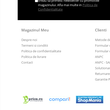
Vreau sa primesc newsletter cu promotiile
Extractoare Indicatoare
magazinului. Afla mai multe in
Politica de
Confidentialitate
Lupe, Dispozitive Optice
Mecanisme Ceas
Pensete
Magazinul Meu
Clienti
Piese Ceasuri
Despre noi
Metode de
Scule Speciale
Termeni si conditii
Formular 
Suporti de Lucru
Politica de confidentialitate
Formular 
Surubelnite fine
Politica de livrare
ANPC
Contact
ANPC - SA
Truse / Kituri Ceasornicar
Solutionar
Returnare
Garantie 