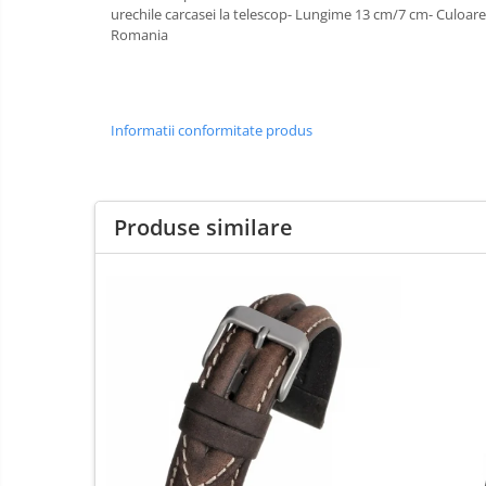
Curele Garmin
urechile carcasei la telescop- Lungime 13 cm/7 cm- Culoare 
Romania
Curele metalice
Curele militare
Curele piele
Informatii conformitate produs
Curele Samsung Watch
Curele textile
Abrazive
Produse similare
Ciocane Miniatura
Clesti Miniatura
Curatare Bijuterii
Dispozitive Bratari
Dispozitive Inele
Dispozitive Margelit
Fierastraie / Panze
Mandrine si Burghie