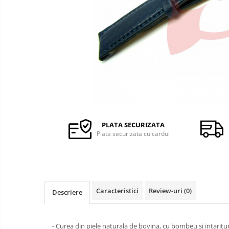
Ceasuri Q&Q
Ceasuri
Ceasuri Q&Q Attractive
Ceasuri Reflex
Ceasuri Sekonda
Ceasuri Timberland
Dama
Ceasuri Accurist
Ceasuri Casio
Ceasuri Daniel Klein
PLATA SECURIZATA
Ceasuri Lorus
Plata securizata cu cardul
Ceasuri Q&Q
Ceasuri Reflex
Unisex
Curele Apple Watch
Caracteristici
Review-uri
(0)
Descriere
Curele Casio
Curele cauciuc
- Curea din piele naturala de bovina, cu bombeu si intaritu