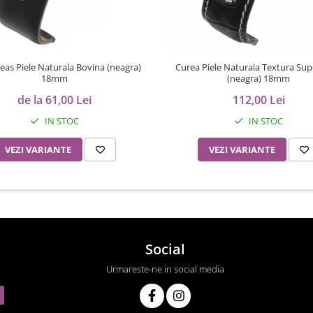
eas Piele Naturala Bovina (neagra)
Curea Piele Naturala Textura Sup
18mm
(neagra) 18mm
de la 61,00 Lei
112,00 Lei
IN STOC
IN STOC
VEZI VARIANTE
VEZI VARIANTE
Social
Urmareste-ne in social media