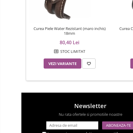
Menghine
Modelarea Metalului
Nicovale si Suporti
Curea Piele Water Rezistant (maro inchis)
Curea C
18mm
Pensete
80,40 Lei
Perii
STOC LIMITAT
Scule de Mana
Turnare, Lipire, Finisare
VEZI VARIANTE
Catarame curea
Chei Pendula
Clesti Miniatura
Curatare si Intretinere
Newsletter
Cutii Pastrare Ceasuri
Nu rata ofertele si promotiile noastre
Dispozitive Bratari si Curele
Dispozitive Capace Ceas