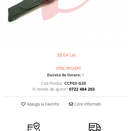
Ceasuri Police
Ceasuri Q&Q
Ceasuri Q&Q Attractive
Ceasuri Reflex
Ceasuri Sekonda
Ceasuri Timberland
Dama
38,64 Lei
Ceasuri Accurist
Ceasuri Casio
STOC EPUIZAT
Ceasuri Daniel Klein
Durata de livrare:
1
Ceasuri Lorus
Cod Produs:
CCP03-G20
Ceasuri Q&Q
Ai nevoie de ajutor?
0722 484 203
Ceasuri Reflex
Unisex
Adauga la Favorite
Cere informatii
Curele Ceasuri
Curele Apple Watch
Curele Casio