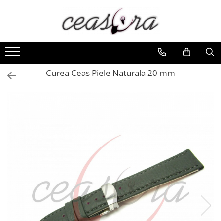
Toate Produsele
Baterii
AA, AAA, 9V
Curea Ceas Piele Naturala 20 mm
Accesorii baterii
Auditive
Butoni
CR 3V
Ceasuri
Barbatesti
Ceasuri Accurist
Ceasuri Casio
Ceasuri Daniel Klein
Ceasuri Lorus