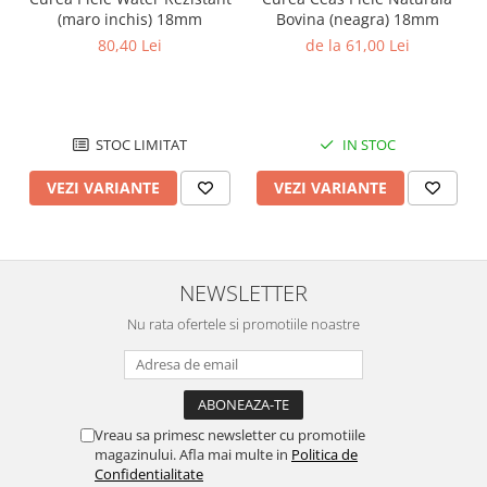
(maro inchis) 18mm
Bovina (neagra) 18mm
Chei Pendula
80,40 Lei
de la 61,00 Lei
Clesti Miniatura
Curatare si Intretinere
Cutii Pastrare Ceasuri
STOC LIMITAT
IN STOC
Dispozitive Bratari si Curele
VEZI VARIANTE
VEZI VARIANTE
Dispozitive Capace Ceas
Extractoare Indicatoare
Lupe, Dispozitive Optice
NEWSLETTER
Mecanisme Ceas
Pensete
Nu rata ofertele si promotiile noastre
Piese Ceasuri
Scule Speciale
Suporti de Lucru
Vreau sa primesc newsletter cu promotiile
magazinului. Afla mai multe in
Politica de
Surubelnite fine
Confidentialitate