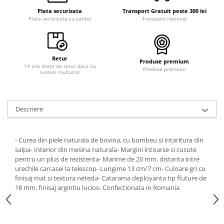
Curele cauciuc
Plata securizata
Transport Gratuit peste 300 lei
Plata securizata cu cardul
Transport national
Curele Garmin
Curele metalice
Curele militare
Retur
Produse premium
14 zile drept de retur daca nu
Curele piele
Produse premium
sunteti multumit
Curele Samsung Watch
Curele textile
Descriere
Handmade / Bijutieri
Abrazive
- Curea din piele naturala de bovina, cu bombeu si intaritura din
Ciocane Miniatura
salpa- Interior din mesina naturala- Margini intoarse si cusute
pentru un plus de rezistenta- Marime de 20 mm, distanta intre
Clesti Miniatura
urechile carcasei la telescop- Lungime 13 cm/7 cm- Culoare gri cu
Curatare Bijuterii
finisaj mat si textura neteda- Catarama deployanta tip fluture de
18 mm, finisaj argintiu lucios- Confectionata in Romania
Dispozitive Bratari
Dispozitive Inele
Dispozitive Margelit