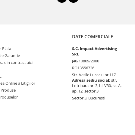
DATE COMERCIALE
 Plata
S.C. Impact Advertising
SRL
de Garantie
J40/10869/2000
va din contract aici
RO13556726
Str. Vasile Lucaciu nr.117
L
Adresa sediu social:
str.
ea Online a Litigiilor
Lotrioara nr. 3, bl. V30, sc. A,
 Produse
ap. 12, sector 3
Produselor
Sector 3, Bucuresti