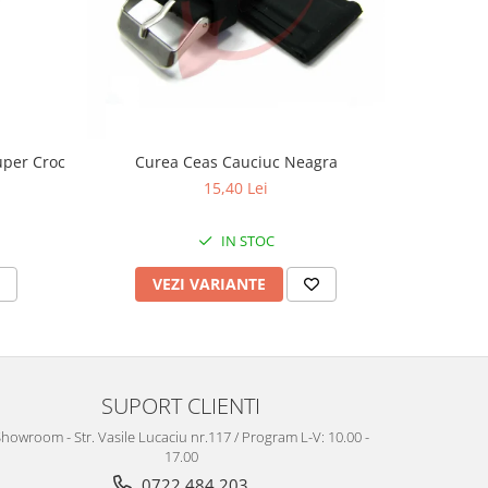
uper Croc
Curea Ceas Cauciuc Neagra
Curea Ceas
15,40 Lei
IN STOC
VEZI VARIANTE
V
SUPORT CLIENTI
howroom - Str. Vasile Lucaciu nr.117 / Program L-V: 10.00 -
17.00
0722 484 203