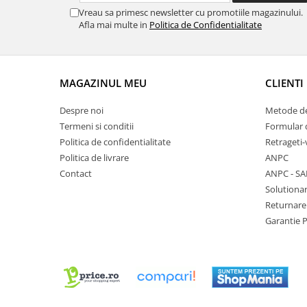
Vreau sa primesc newsletter cu promotiile magazinului.
Chei Pendula
Afla mai multe in
Politica de Confidentialitate
Clesti Miniatura
Curatare si Intretinere
Cutii Pastrare Ceasuri
MAGAZINUL MEU
CLIENTI
Dispozitive Bratari si Curele
Despre noi
Metode de
Dispozitive Capace Ceas
Termeni si conditii
Formular 
Extractoare Indicatoare
Politica de confidentialitate
Retrageti-
Politica de livrare
ANPC
Lupe, Dispozitive Optice
Contact
ANPC - SA
Mecanisme Ceas
Solutionar
Pensete
Returnare
Garantie 
Piese Ceasuri
Scule Speciale
Suporti de Lucru
Surubelnite fine