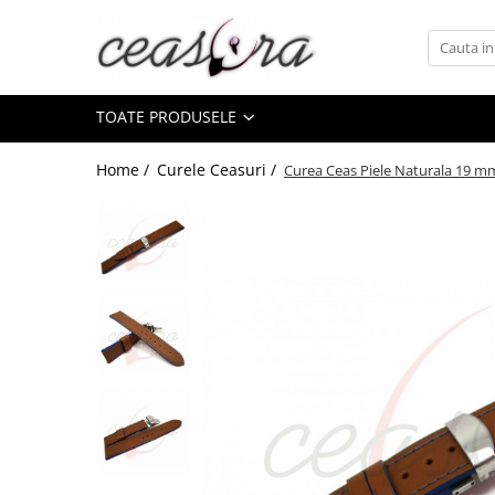
Toate Produsele
TOATE PRODUSELE
Baterii
AA, AAA, 9V
Home /
Curele Ceasuri /
Curea Ceas Piele Naturala 19 m
Accesorii baterii
Auditive
Butoni
CR 3V
Ceasuri
Barbatesti
Ceasuri Accurist
Ceasuri Casio
Ceasuri Daniel Klein
Ceasuri Lorus