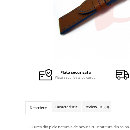
Ceasuri Police
Ceasuri Q&Q
Ceasuri Q&Q Attractive
Ceasuri Reflex
Ceasuri Sekonda
Ceasuri Timberland
Dama
Ceasuri Accurist
Ceasuri Casio
Ceasuri Daniel Klein
Plata securizata
Ceasuri Lorus
Plata securizata cu cardul
Ceasuri Q&Q
Ceasuri Reflex
Unisex
Caracteristici
Review-uri
(0)
Descriere
Curele Ceasuri
Curele Apple Watch
Curele Casio
- Curea din piele naturala de bovina cu intaritura din salpa