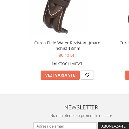
Fierastraie / Panze
Mandrine si Burghie
Menghine
Modelarea Metalului
Curea Piele Water Rezistant (maro
Cure
Nicovale si Suporti
inchis) 18mm
Pensete
80,40 Lei
Perii
STOC LIMITAT
Scule de Mana
VEZI VARIANTE
Turnare, Lipire, Finisare
PROMOTII Curele Apple Watch
PROMOTII Curele Garmin
PROMOTII Scule Bijutier
NEWSLETTER
PROMOTII Scule Ceasornicar
Nu rata ofertele si promotiile noastre
Scule si Accesorii Ceasuri
Catarame curea