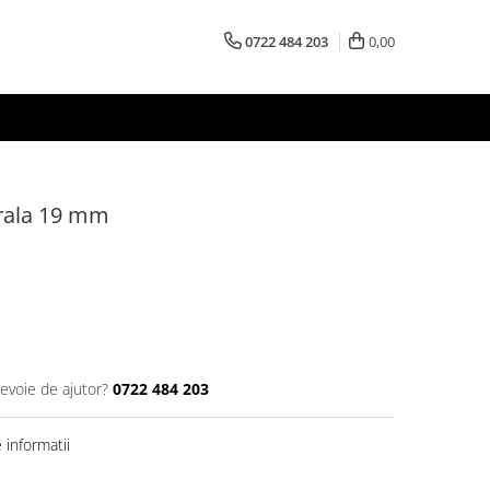
0722 484 203
0,00
urala 19 mm
nevoie de ajutor?
0722 484 203
informatii