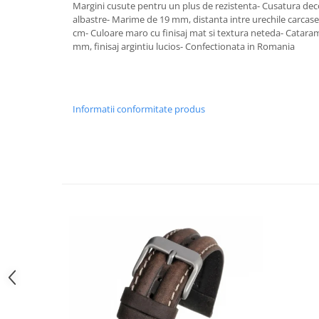
Margini cusute pentru un plus de rezistenta- Cusatura deco
Curele cauciuc
albastre- Marime de 19 mm, distanta intre urechile carcase
Curele Garmin
cm- Culoare maro cu finisaj mat si textura neteda- Catara
mm, finisaj argintiu lucios- Confectionata in Romania
Curele metalice
Curele militare
Curele piele
Informatii conformitate produs
Curele Samsung Watch
Curele textile
Handmade / Bijutieri
Abrazive
Ciocane Miniatura
Clesti Miniatura
Curatare Bijuterii
Dispozitive Bratari
Dispozitive Inele
Dispozitive Margelit