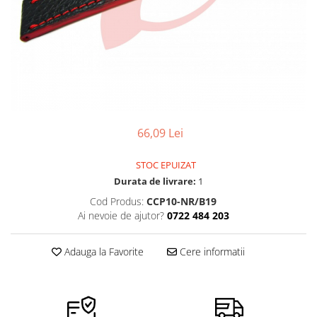
Pensete
Scule Speciale
Ceasuri Daniel Klein
Ceasuri Lorus
Perii
Suporti de Lucru
Ceasuri Q&Q
Scule de Mana
Surubelnite fine
Ceasuri Reflex
Turnare, Lipire, Finisare
Truse / Kituri Ceasornicar
Unisex
66,09 Lei
STOC EPUIZAT
Durata de livrare:
1
Cod Produs:
CCP10-NR/B19
Ai nevoie de ajutor?
0722 484 203
Adauga la Favorite
Cere informatii