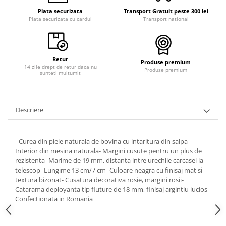
Plata securizata
Transport Gratuit peste 300 lei
Plata securizata cu cardul
Transport national
Retur
Produse premium
14 zile drept de retur daca nu
Produse premium
sunteti multumit
Descriere
- Curea din piele naturala de bovina cu intaritura din salpa-
Interior din mesina naturala- Margini cusute pentru un plus de
rezistenta- Marime de 19 mm, distanta intre urechile carcasei la
telescop- Lungime 13 cm/7 cm- Culoare neagra cu finisaj mat si
textura bizonat- Cusatura decorativa rosie, margini rosii-
Catarama deployanta tip fluture de 18 mm, finisaj argintiu lucios-
Confectionata in Romania