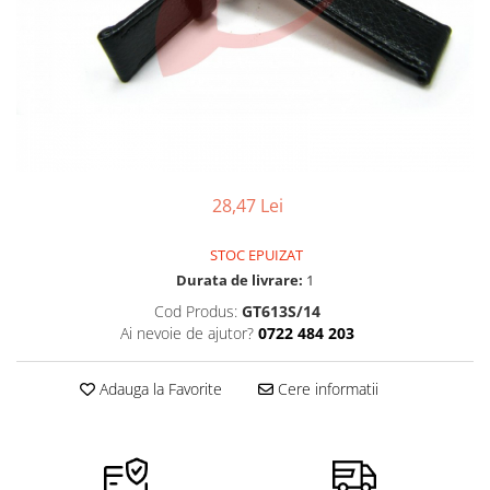
Pensete
Scule Speciale
Ceasuri Daniel Klein
Ceasuri Lorus
Perii
Suporti de Lucru
Ceasuri Q&Q
Scule de Mana
Surubelnite fine
Ceasuri Reflex
Turnare, Lipire, Finisare
Truse / Kituri Ceasornicar
Unisex
28,47 Lei
STOC EPUIZAT
Durata de livrare:
1
Cod Produs:
GT613S/14
Ai nevoie de ajutor?
0722 484 203
Adauga la Favorite
Cere informatii