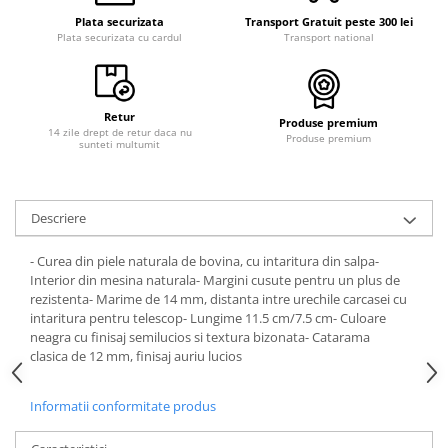
Plata securizata
Transport Gratuit peste 300 lei
Plata securizata cu cardul
Transport national
Retur
Produse premium
14 zile drept de retur daca nu
Produse premium
sunteti multumit
Descriere
- Curea din piele naturala de bovina, cu intaritura din salpa-
Interior din mesina naturala- Margini cusute pentru un plus de
rezistenta- Marime de 14 mm, distanta intre urechile carcasei cu
intaritura pentru telescop- Lungime 11.5 cm/7.5 cm- Culoare
neagra cu finisaj semilucios si textura bizonata- Catarama
clasica de 12 mm, finisaj auriu lucios
Informatii conformitate produs