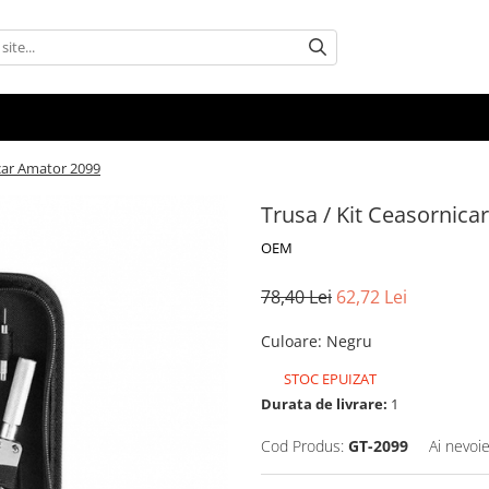
icar Amator 2099
Trusa / Kit Ceasornic
OEM
78,40 Lei
62,72 Lei
Culoare
:
Negru
STOC EPUIZAT
Durata de livrare:
1
Cod Produs:
GT-2099
Ai nevoie