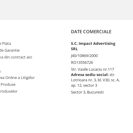
DATE COMERCIALE
 Plata
S.C. Impact Advertising
SRL
de Garantie
J40/10869/2000
va din contract aici
RO13556726
Str. Vasile Lucaciu nr.117
L
Adresa sediu social:
str.
ea Online a Litigiilor
Lotrioara nr. 3, bl. V30, sc. A,
 Produse
ap. 12, sector 3
Produselor
Sector 3, Bucuresti