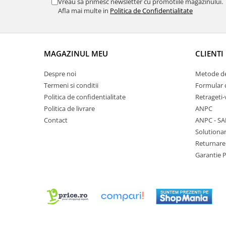
Vreau sa primesc newsletter cu promotiile magazinului.
Chei Pendula
Afla mai multe in
Politica de Confidentialitate
Clesti Miniatura
Curatare si Intretinere
MAGAZINUL MEU
CLIENTI
Cutii Pastrare Ceasuri
Dispozitive Bratari si Curele
Despre noi
Metode de
Termeni si conditii
Formular 
Dispozitive Capace Ceas
Politica de confidentialitate
Retrageti-
Extractoare Indicatoare
Politica de livrare
ANPC
Lupe, Dispozitive Optice
Contact
ANPC - SA
Solutionar
Mecanisme Ceas
Returnare
Pensete
Garantie 
Piese Ceasuri
Scule Speciale
Suporti de Lucru
Surubelnite fine