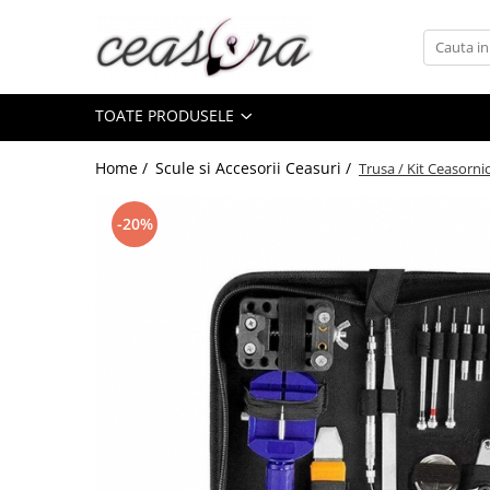
Toate Produsele
TOATE PRODUSELE
Baterii
AA, AAA, 9V
Home /
Scule si Accesorii Ceasuri /
Trusa / Kit Ceasorn
Accesorii baterii
Auditive
-20%
Butoni
CR 3V
Ceasuri
Barbatesti
Ceasuri Accurist
Ceasuri Casio
Ceasuri Daniel Klein
Ceasuri Lorus