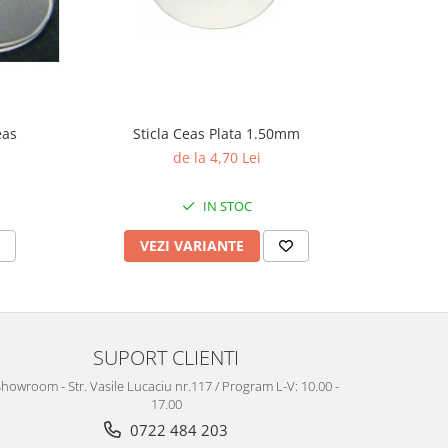
eas
Sticla Ceas Plata 1.50mm
Te
de la 4,70 Lei
IN STOC
VEZI VARIANTE
V
SUPORT CLIENTI
howroom - Str. Vasile Lucaciu nr.117 / Program L-V: 10.00 -
17.00
0722 484 203