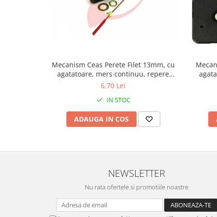
Fierastraie / Panze
Mandrine si Burghie
Menghine
Modelarea Metalului
Mecanism Ceas Perete Filet 13mm, cu
Mecani
Nicovale si Suporti
agatatoare, mers continuu, repere
agata
incluse
6,70 Lei
Pensete
IN STOC
Perii
Scule de Mana
ADAUGA IN COS
Turnare, Lipire, Finisare
PROMOTII Curele Apple Watch
PROMOTII Curele Garmin
NEWSLETTER
PROMOTII Scule Bijutier
PROMOTII Scule Ceasornicar
Nu rata ofertele si promotiile noastre
Scule si Accesorii Ceasuri
Catarame curea