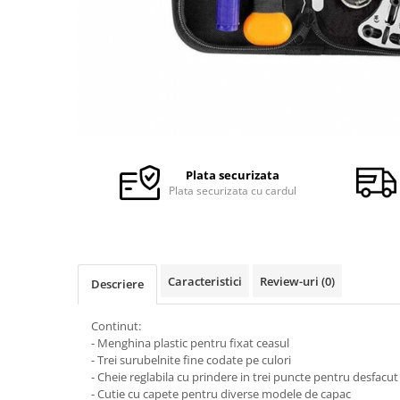
Ceasuri Police
Ceasuri Q&Q
Ceasuri Q&Q Attractive
Ceasuri Reflex
Ceasuri Sekonda
Ceasuri Timberland
Dama
Ceasuri Accurist
Plata securizata
Plata securizata cu cardul
Ceasuri Casio
Ceasuri Daniel Klein
Ceasuri Lorus
Ceasuri Q&Q
Caracteristici
Review-uri
(0)
Descriere
Ceasuri Reflex
Unisex
Continut:
Curele Ceasuri
- Menghina plastic pentru fixat ceasul
Curele Apple Watch
- Trei surubelnite fine codate pe culori
- Cheie reglabila cu prindere in trei puncte pentru desfacut
Curele Casio
- Cutie cu capete pentru diverse modele de capac