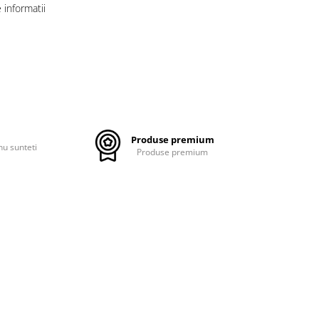
informatii
Produse premium
nu sunteti
Produse premium