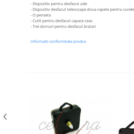
- Dispozitiv pentru desfacut zale
Curele cauciuc
- Dispozitiv desfacut telescoape doua capete pentru curele 
Curele Garmin
- O penseta
- Cutit pentru desfacut capace ceas
Curele metalice
- Trei dornuri pentru desfacut bratari
Curele militare
Informatii conformitate produs
Curele piele
Curele Samsung Watch
Curele textile
Handmade / Bijutieri
Abrazive
Ciocane Miniatura
Clesti Miniatura
Curatare Bijuterii
Dispozitive Bratari
Dispozitive Inele
Dispozitive Margelit