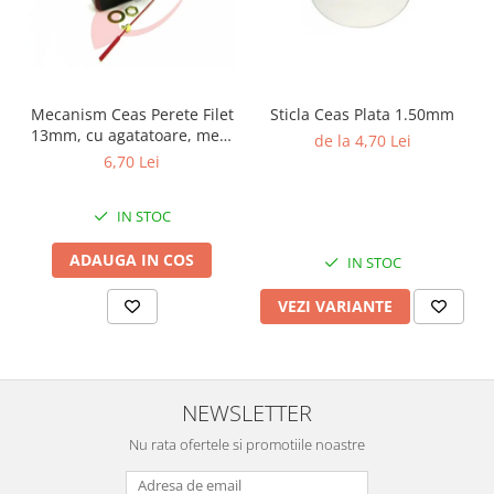
Chei Pendula
Clesti Miniatura
Curatare si Intretinere
Mecanism Ceas Perete Filet
Sticla Ceas Plata 1.50mm
Cutii Pastrare Ceasuri
13mm, cu agatatoare, mers
de la 4,70 Lei
continuu, repere incluse
Dispozitive Bratari si Curele
6,70 Lei
Dispozitive Capace Ceas
IN STOC
Extractoare Indicatoare
ADAUGA IN COS
Lupe, Dispozitive Optice
IN STOC
Mecanisme Ceas
VEZI VARIANTE
Pensete
Piese Ceasuri
Scule Speciale
NEWSLETTER
Suporti de Lucru
Nu rata ofertele si promotiile noastre
Surubelnite fine