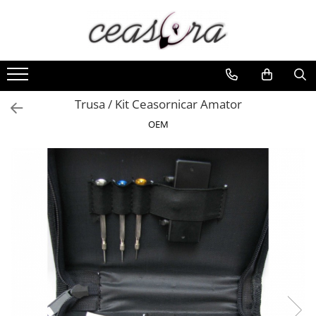
Toate Produsele
Baterii
AA, AAA, 9V
Trusa / Kit Ceasornicar Amator
Accesorii baterii
OEM
Auditive
Butoni
CR 3V
Ceasuri
Barbatesti
Ceasuri Accurist
Ceasuri Casio
Ceasuri Daniel Klein
Ceasuri Lorus