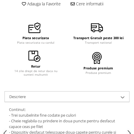
Adauga la Favorite
Cere informatii
Curele cauciuc
Curele Garmin
Curele metalice
Curele militare
Plata securizata
Transport Gratuit peste 300 lei
Curele piele
Plata securizata cu cardul
Transport national
Curele Samsung Watch
Curele textile
Retur
Produse premium
Handmade / Bijutieri
14 zile drept de retur daca nu
Produse premium
sunteti multumit
Abrazive
Ciocane Miniatura
Clesti Miniatura
Descriere
Curatare Bijuterii
Continut:
Dispozitive Bratari
- Trei surubelnite fine codate pe culori
- Cheie reglabila cu prindere in doua puncte pentru desfacut
Dispozitive Inele
capace ceas pe filet
- Dispozitiv desfacut telescoape doua capete pentru curele si
Dispozitive Margelit