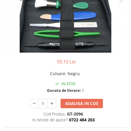
Ceasuri Police
Ceasuri Q&Q
Ceasuri Q&Q Attractive
Ceasuri Reflex
Ceasuri Sekonda
Ceasuri Timberland
Dama
Ceasuri Accurist
59,10 Lei
Ceasuri Casio
Ceasuri Daniel Klein
Culoare
:
Negru
Ceasuri Lorus
IN STOC
Ceasuri Q&Q
Durata de livrare:
1
Ceasuri Reflex
Unisex
ADAUGA IN COS
Curele Ceasuri
Cod Produs:
GT-2096
Curele Apple Watch
Ai nevoie de ajutor?
0722 484 203
Curele Casio