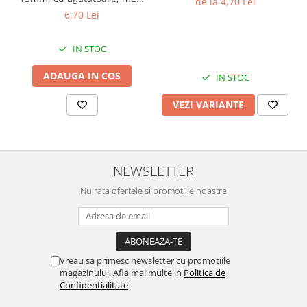
de la 4,70 Lei
continuu, repere incluse
6,70 Lei
IN STOC
ADAUGA IN COS
IN STOC
VEZI VARIANTE
NEWSLETTER
Nu rata ofertele si promotiile noastre
Vreau sa primesc newsletter cu promotiile
magazinului. Afla mai multe in
Politica de
Confidentialitate