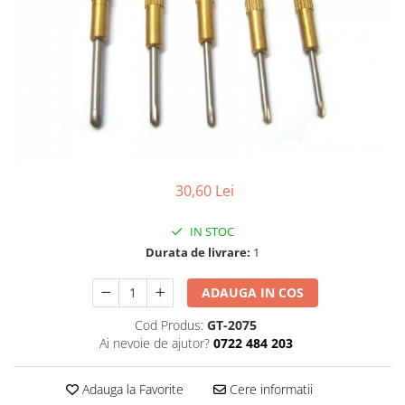
Pensete
Scule Speciale
Ceasuri Daniel Klein
Ceasuri Lorus
Perii
Suporti de Lucru
Ceasuri Q&Q
Scule de Mana
Surubelnite fine
Ceasuri Reflex
Turnare, Lipire, Finisare
Truse / Kituri Ceasornicar
Unisex
30,60 Lei
IN STOC
Durata de livrare:
1
ADAUGA IN COS
Cod Produs:
GT-2075
Ai nevoie de ajutor?
0722 484 203
Adauga la Favorite
Cere informatii