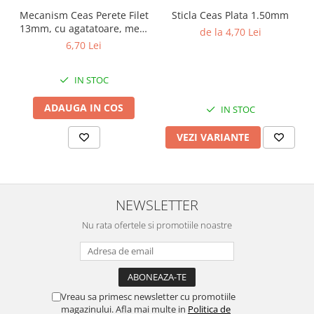
Mecanism Ceas Perete Filet
Sticla Ceas Plata 1.50mm
13mm, cu agatatoare, mers
de la 4,70 Lei
continuu, repere incluse
6,70 Lei
IN STOC
ADAUGA IN COS
IN STOC
VEZI VARIANTE
NEWSLETTER
Nu rata ofertele si promotiile noastre
Vreau sa primesc newsletter cu promotiile
magazinului. Afla mai multe in
Politica de