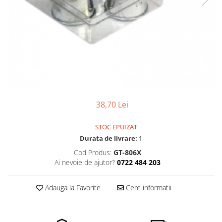
Pensete
Scule Speciale
Ceasuri Daniel Klein
Ceasuri Lorus
Perii
Suporti de Lucru
Ceasuri Q&Q
Scule de Mana
Surubelnite fine
Ceasuri Reflex
Turnare, Lipire, Finisare
Truse / Kituri Ceasornicar
Unisex
38,70 Lei
STOC EPUIZAT
Durata de livrare:
1
Cod Produs:
GT-806X
Ai nevoie de ajutor?
0722 484 203
Adauga la Favorite
Cere informatii