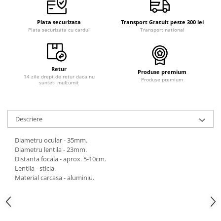
Plata securizata
Transport Gratuit peste 300 lei
Plata securizata cu cardul
Transport national
Retur
Produse premium
14 zile drept de retur daca nu
Produse premium
sunteti multumit
Descriere
Diametru ocular - 35mm.
Diametru lentila - 23mm.
Distanta focala - aprox. 5-10cm.
Lentila - sticla.
Material carcasa - aluminiu.