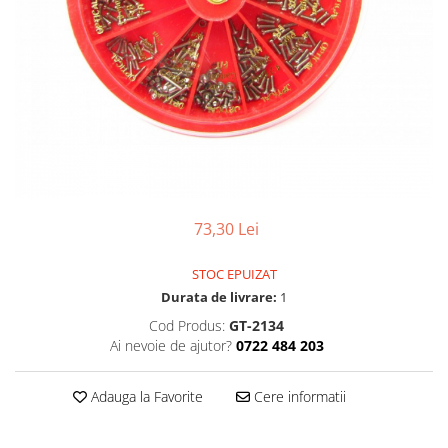
Pensete
Scule Speciale
Ceasuri Daniel Klein
Ceasuri Lorus
Perii
Suporti de Lucru
Ceasuri Q&Q
Scule de Mana
Surubelnite fine
Ceasuri Reflex
Turnare, Lipire, Finisare
Truse / Kituri Ceasornicar
Unisex
73,30 Lei
STOC EPUIZAT
Durata de livrare:
1
Cod Produs:
GT-2134
Ai nevoie de ajutor?
0722 484 203
Adauga la Favorite
Cere informatii