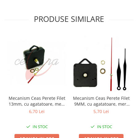
PRODUSE SIMILARE
Mecanism Ceas Perete Filet
Mecanism Ceas Perete Filet
13mm, cu agatatoare, mers
9MM, cu agatatoare, mers
continuu, repere incluse
continuu, repere incluse
6,70 Lei
5,70 Lei
IN STOC
IN STOC