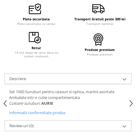
Plata securizata
Transport Gratuit peste 300 lei
Plata securizata cu cardul
Transport national
Retur
Produse premium
14 zile drept de retur daca nu
Produse premium
sunteti multumit
Descriere
Set 1000 Suruburi pentru ceasuri si optica, marimi asortate
Ambalate intr-o cutie compartimentata
Culoare suruburi:
AURIE
Informatii conformitate produs
Review-uri
(0)