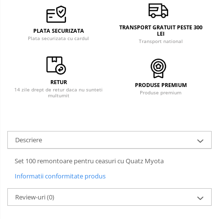
TRANSPORT GRATUIT PESTE 300
PLATA SECURIZATA
LEI
Plata securizata cu cardul
Transport national
RETUR
PRODUSE PREMIUM
14 zile drept de retur daca nu sunteti
Produse premium
multumit
Descriere
Set 100 remontoare pentru ceasuri cu Quatz Myota
Informatii conformitate produs
Review-uri
(0)