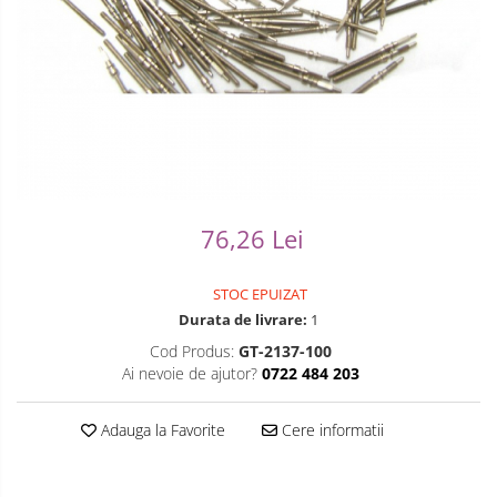
Ceasuri Casio
Modelarea Metalului
Pensete
Ceasuri Daniel Klein
Nicovale si Suporti
Piese Ceasuri
Ceasuri Lorus
Pensete
Scule Speciale
Ceasuri Q&Q
Ceasuri Reflex
Perii
Suporti de Lucru
Unisex
Scule de Mana
Surubelnite fine
76,26 Lei
Turnare, Lipire, Finisare
Truse / Kituri Ceasornicar
STOC EPUIZAT
Durata de livrare:
1
Cod Produs:
GT-2137-100
Ai nevoie de ajutor?
0722 484 203
Adauga la Favorite
Cere informatii