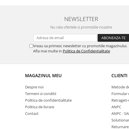
Fierastraie / Panze
Mandrine si Burghie
NEWSLETTER
Menghine
Nu rata ofertele si promotiile noastre
Modelarea Metalului
Nicovale si Suporti
Vreau sa primesc newsletter cu promotiile magazinului.
Afla mai multe in
Politica de Confidentialitate
Pensete
Perii
Scule de Mana
MAGAZINUL MEU
CLIENTI
Turnare, Lipire, Finisare
Despre noi
Metode de
PROMOTII Curele Apple Watch
Termeni si conditii
Formular 
PROMOTII Curele Garmin
Politica de confidentialitate
Retrageti-
PROMOTII Scule Bijutier
Politica de livrare
ANPC
PROMOTII Scule Ceasornicar
Contact
ANPC - SA
Scule si Accesorii Ceasuri
Solutionar
Catarame curea
Returnare