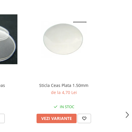
eas
Sticla Ceas Plata 1.50mm
Te
de la 4,70 Lei
IN STOC
VEZI VARIANTE
V