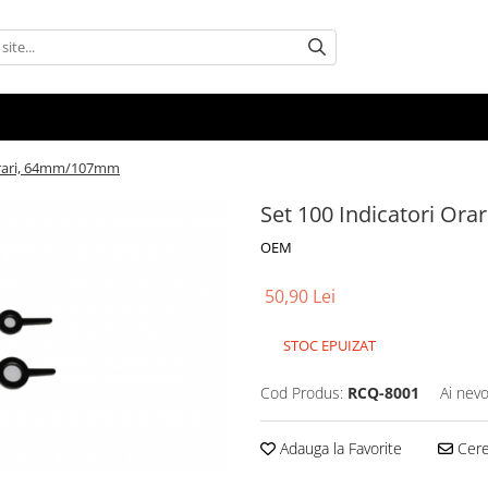
 Orari, 64mm/107mm
Set 100 Indicatori O
OEM
50,90 Lei
STOC EPUIZAT
Cod Produs:
RCQ-8001
Ai nevo
Adauga la Favorite
Cere 