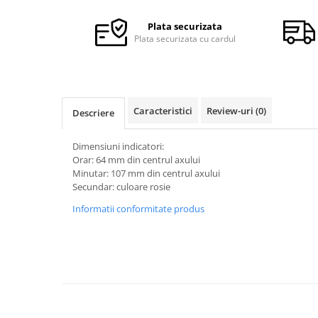
Ceasuri Police
Ceasuri Q&Q
Plata securizata
Ceasuri Q&Q Attractive
Plata securizata cu cardul
Ceasuri Reflex
Ceasuri Sekonda
Ceasuri Timberland
Caracteristici
Review-uri
(0)
Dama
Descriere
Ceasuri Accurist
Dimensiuni indicatori:
Ceasuri Casio
Orar: 64 mm din centrul axului
Ceasuri Daniel Klein
Minutar: 107 mm din centrul axului
Secundar: culoare rosie
Ceasuri Lorus
Ceasuri Q&Q
Informatii conformitate produs
Ceasuri Reflex
Unisex
Curele Ceasuri
Curele Apple Watch
Curele Casio