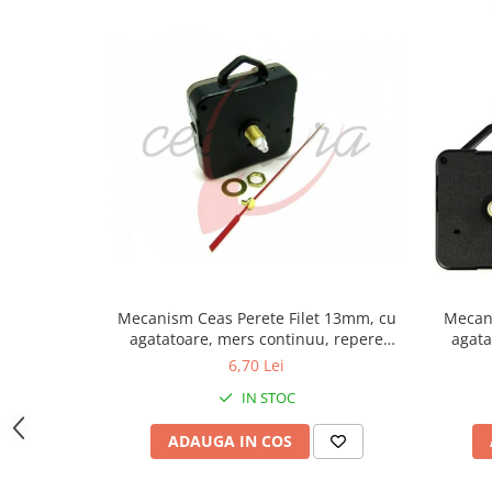
Curele cauciuc
Curele Garmin
Curele metalice
Curele militare
Curele piele
Curele Samsung Watch
Curele textile
Handmade / Bijutieri
Abrazive
Ciocane Miniatura
Mecanism Ceas Perete Filet 13mm, cu
Mecani
agatatoare, mers continuu, repere
agata
Clesti Miniatura
incluse
6,70 Lei
Curatare Bijuterii
IN STOC
Dispozitive Bratari
ADAUGA IN COS
Dispozitive Inele
Dispozitive Margelit