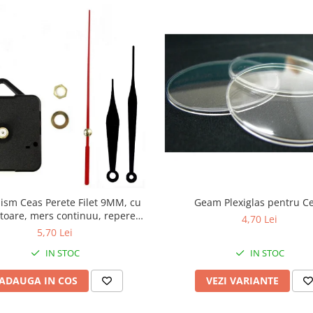
sm Ceas Perete Filet 9MM, cu
Geam Plexiglas pentru C
toare, mers continuu, repere
4,70 Lei
incluse
5,70 Lei
IN STOC
IN STOC
ADAUGA IN COS
VEZI VARIANTE