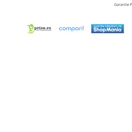
Garantie 
Chei Pendula
Clesti Miniatura
Curatare si Intretinere
Cutii Pastrare Ceasuri
Dispozitive Bratari si Curele
Dispozitive Capace Ceas
Extractoare Indicatoare
Lupe, Dispozitive Optice
Mecanisme Ceas
Pensete
Piese Ceasuri
Scule Speciale
Suporti de Lucru
Surubelnite fine