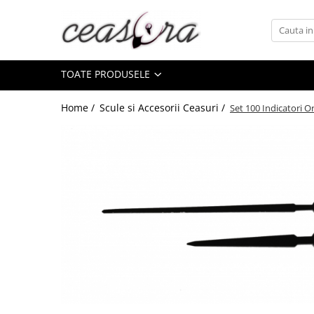
Toate Produsele
TOATE PRODUSELE
Baterii
AA, AAA, 9V
Home /
Scule si Accesorii Ceasuri /
Set 100 Indicatori
Accesorii baterii
Auditive
Butoni
CR 3V
Ceasuri
Barbatesti
Ceasuri Accurist
Ceasuri Casio
Ceasuri Daniel Klein
Ceasuri Lorus