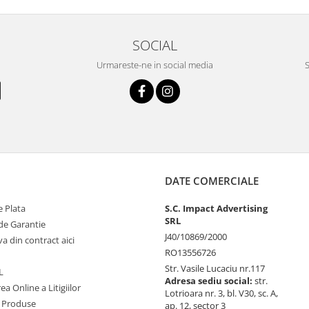
SOCIAL
Urmareste-ne in social media
S
DATE COMERCIALE
 Plata
S.C. Impact Advertising
SRL
de Garantie
J40/10869/2000
va din contract aici
RO13556726
Str. Vasile Lucaciu nr.117
L
Adresa sediu social:
str.
ea Online a Litigiilor
Lotrioara nr. 3, bl. V30, sc. A,
 Produse
ap. 12, sector 3