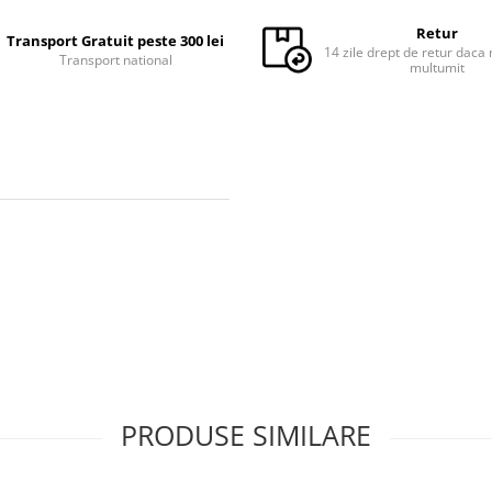
Retur
Transport Gratuit peste 300 lei
14 zile drept de retur daca 
Transport national
multumit
PRODUSE SIMILARE