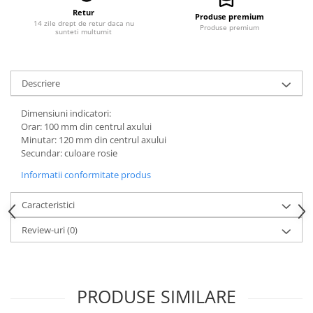
Retur
Produse premium
14 zile drept de retur daca nu
Produse premium
sunteti multumit
Descriere
Dimensiuni indicatori:
Orar: 100 mm din centrul axului
Minutar: 120 mm din centrul axului
Secundar: culoare rosie
Informatii conformitate produs
Caracteristici
Review-uri
(0)
PRODUSE SIMILARE