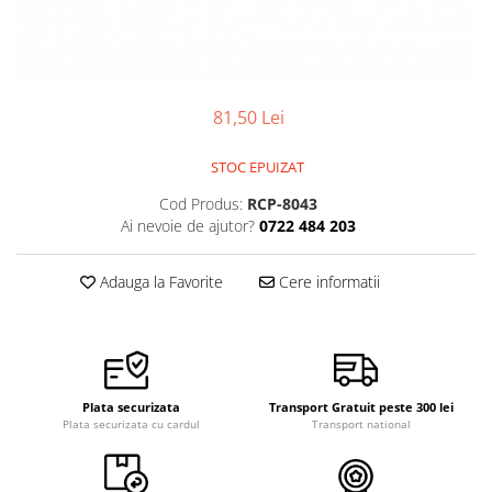
Pensete
Scule Speciale
Ceasuri Daniel Klein
Ceasuri Lorus
Perii
Suporti de Lucru
Ceasuri Q&Q
Scule de Mana
Surubelnite fine
Ceasuri Reflex
81,50 Lei
Turnare, Lipire, Finisare
Truse / Kituri Ceasornicar
Unisex
STOC EPUIZAT
Cod Produs:
RCP-8043
Ai nevoie de ajutor?
0722 484 203
Adauga la Favorite
Cere informatii
Plata securizata
Transport Gratuit peste 300 lei
Plata securizata cu cardul
Transport national