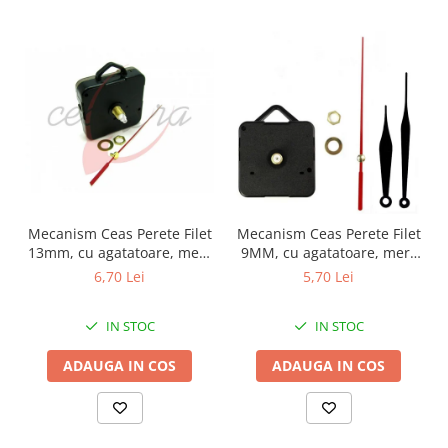
Mecanism Ceas Perete Filet
Mecanism Ceas Perete Filet
13mm, cu agatatoare, mers
9MM, cu agatatoare, mers
continuu, repere incluse
continuu, repere incluse
6,70 Lei
5,70 Lei
IN STOC
IN STOC
ADAUGA IN COS
ADAUGA IN COS