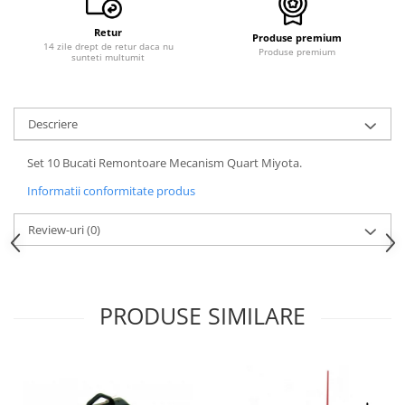
Curele cauciuc
Retur
Produse premium
Curele Garmin
14 zile drept de retur daca nu
Produse premium
sunteti multumit
Curele metalice
Curele militare
Descriere
Curele piele
Curele Samsung Watch
Set 10 Bucati Remontoare Mecanism Quart Miyota.
Curele textile
Informatii conformitate produs
Handmade / Bijutieri
Review-uri
(0)
Abrazive
Ciocane Miniatura
Clesti Miniatura
PRODUSE SIMILARE
Curatare Bijuterii
Dispozitive Bratari
Dispozitive Inele
Dispozitive Margelit