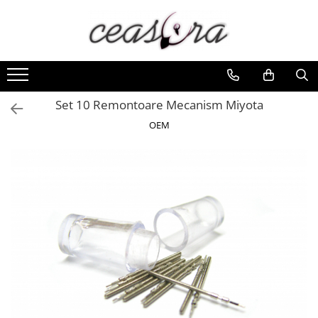
Toate Produsele
Baterii
AA, AAA, 9V
Set 10 Remontoare Mecanism Miyota
Accesorii baterii
OEM
Auditive
Butoni
CR 3V
Ceasuri
Barbatesti
Ceasuri Accurist
Ceasuri Casio
Ceasuri Daniel Klein
Ceasuri Lorus