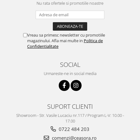
Nu rata ofertele si promotiile noastre
Chei Pendula
Clesti Miniatura
Curatare si Intretinere
Vreau sa primesc newsletter cu promotiile
Cutii Pastrare Ceasuri
magazinului. Afla mai multe in
Politica de
Dispozitive Bratari si Curele
Confidentialitate
Dispozitive Capace Ceas
SOCIAL
Extractoare Indicatoare
Urmareste-ne in social media
Lupe, Dispozitive Optice
Mecanisme Ceas
Pensete
Piese Ceasuri
SUPORT CLIENTI
Scule Speciale
Showroom - Str. Vasile Lucaciu nr.117 / Program L-V: 10.00 -
17.00
Suporti de Lucru
0722 484 203
Surubelnite fine
comenzi@ceasora.ro