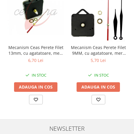
Fierastraie / Panze
Mandrine si Burghie
Menghine
Modelarea Metalului
Nicovale si Suporti
Mecanism Ceas Perete Filet
Mecanism Ceas Perete Filet
13mm, cu agatatoare, mers
9MM, cu agatatoare, mers
Pensete
continuu, repere incluse
continuu, repere incluse
6,70 Lei
5,70 Lei
Perii
Scule de Mana
IN STOC
IN STOC
Turnare, Lipire, Finisare
ADAUGA IN COS
ADAUGA IN COS
PROMOTII Curele Apple Watch
PROMOTII Curele Garmin
PROMOTII Scule Bijutier
PROMOTII Scule Ceasornicar
Scule si Accesorii Ceasuri
NEWSLETTER
Catarame curea