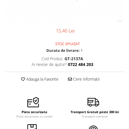
Ceasuri Police
Ceasuri Q&Q
Ceasuri Q&Q Attractive
Ceasuri Reflex
15,40 Lei
Ceasuri Sekonda
Ceasuri Timberland
STOC EPUIZAT
Dama
Durata de livrare:
1
Ceasuri Accurist
Cod Produs:
GT-2137A
Ceasuri Casio
Ai nevoie de ajutor?
0722 484 203
Ceasuri Daniel Klein
Ceasuri Lorus
Adauga la Favorite
Cere informatii
Ceasuri Q&Q
Ceasuri Reflex
Unisex
Curele Ceasuri
Plata securizata
Transport Gratuit peste 300 lei
Curele Apple Watch
Plata securizata cu cardul
Transport national
Curele Casio