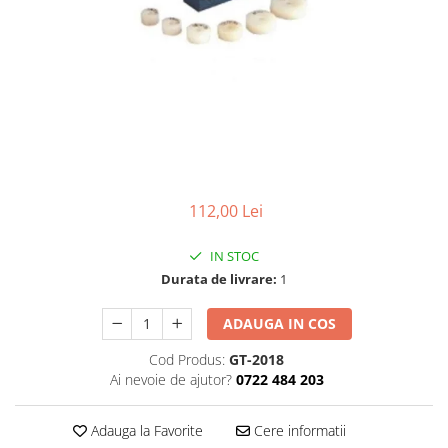
Ceasuri Police
Ceasuri Q&Q
Ceasuri Q&Q Attractive
Ceasuri Reflex
Ceasuri Sekonda
Ceasuri Timberland
Dama
Ceasuri Accurist
112,00 Lei
Ceasuri Casio
Ceasuri Daniel Klein
IN STOC
Ceasuri Lorus
Durata de livrare:
1
Ceasuri Q&Q
Ceasuri Reflex
ADAUGA IN COS
Unisex
Cod Produs:
GT-2018
Curele Ceasuri
Ai nevoie de ajutor?
0722 484 203
Curele Apple Watch
Adauga la Favorite
Cere informatii
Curele Casio