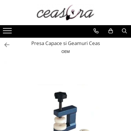
Toate Produsele
Baterii
AA, AAA, 9V
Presa Capace si Geamuri Ceas
Accesorii baterii
OEM
Auditive
Butoni
CR 3V
Ceasuri
Barbatesti
Ceasuri Accurist
Ceasuri Casio
Ceasuri Daniel Klein
Ceasuri Lorus