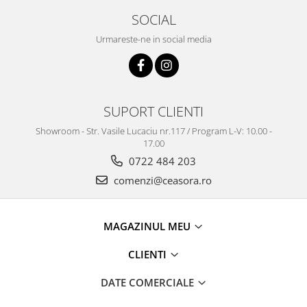
Truse / Kituri Ceasornicar
SOCIAL
Urmareste-ne in social media
SUPORT CLIENTI
Showroom - Str. Vasile Lucaciu nr.117 / Program L-V: 10.00 -
17.00
0722 484 203
comenzi@ceasora.ro
MAGAZINUL MEU
CLIENTI
DATE COMERCIALE