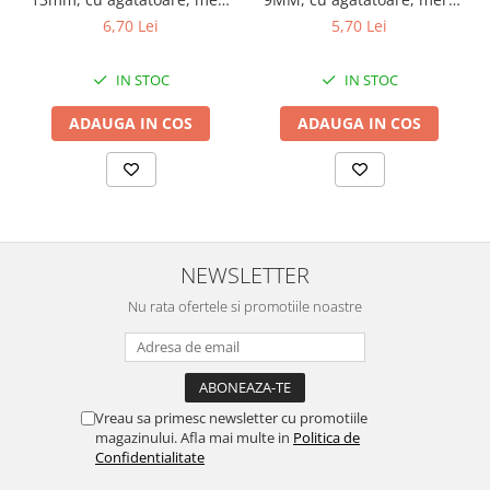
continuu, repere incluse
continuu, repere incluse
Chei Pendula
6,70 Lei
5,70 Lei
Clesti Miniatura
IN STOC
IN STOC
Curatare si Intretinere
Cutii Pastrare Ceasuri
ADAUGA IN COS
ADAUGA IN COS
Dispozitive Bratari si Curele
Dispozitive Capace Ceas
Extractoare Indicatoare
Lupe, Dispozitive Optice
NEWSLETTER
Mecanisme Ceas
Nu rata ofertele si promotiile noastre
Pensete
Piese Ceasuri
Scule Speciale
Vreau sa primesc newsletter cu promotiile
Suporti de Lucru
magazinului. Afla mai multe in
Politica de
Confidentialitate
Surubelnite fine