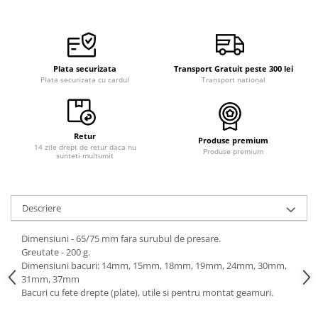
Curele cauciuc
Curele Garmin
Curele metalice
Plata securizata
Transport Gratuit peste 300 lei
Curele militare
Plata securizata cu cardul
Transport national
Curele piele
Curele Samsung Watch
Retur
Produse premium
Curele textile
14 zile drept de retur daca nu
Produse premium
sunteti multumit
Handmade / Bijutieri
Abrazive
Ciocane Miniatura
Descriere
Clesti Miniatura
Dimensiuni - 65/75 mm fara surubul de presare.
Curatare Bijuterii
Greutate - 200 g.
Dimensiuni bacuri: 14mm, 15mm, 18mm, 19mm, 24mm, 30mm,
Dispozitive Bratari
31mm, 37mm
Bacuri cu fete drepte (plate), utile si pentru montat geamuri.
Dispozitive Inele
Dispozitive Margelit