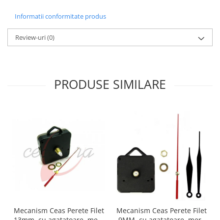
Fierastraie / Panze
Informatii conformitate produs
Mandrine si Burghie
Review-uri
(0)
Menghine
Modelarea Metalului
Nicovale si Suporti
PRODUSE SIMILARE
Pensete
Perii
Scule de Mana
Turnare, Lipire, Finisare
PROMOTII Curele Apple Watch
PROMOTII Curele Garmin
PROMOTII Scule Bijutier
PROMOTII Scule Ceasornicar
Scule si Accesorii Ceasuri
Mecanism Ceas Perete Filet
Mecanism Ceas Perete Filet
Catarame curea
13mm, cu agatatoare, mers
9MM, cu agatatoare, mers