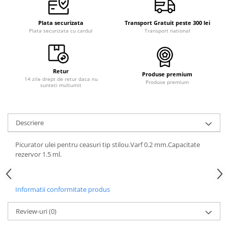
Plata securizata
Transport Gratuit peste 300 lei
Plata securizata cu cardul
Transport national
Retur
Produse premium
14 zile drept de retur daca nu
Produse premium
sunteti multumit
Descriere
Picurator ulei pentru ceasuri tip stilou.Varf 0.2 mm.Capacitate
rezervor 1.5 ml.
Informatii conformitate produs
Review-uri
(0)