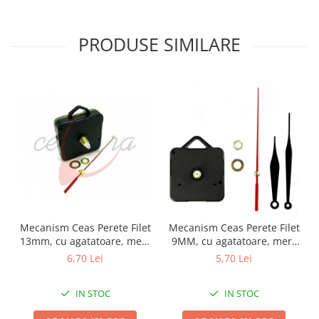
PRODUSE SIMILARE
Mecanism Ceas Perete Filet
Mecanism Ceas Perete Filet
13mm, cu agatatoare, mers
9MM, cu agatatoare, mers
continuu, repere incluse
continuu, repere incluse
6,70 Lei
5,70 Lei
IN STOC
IN STOC