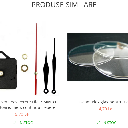
PRODUSE SIMILARE
sm Ceas Perete Filet 9MM, cu
Geam Plexiglas pentru C
toare, mers continuu, repere
4,70 Lei
incluse
5,70 Lei
IN STOC
IN STOC