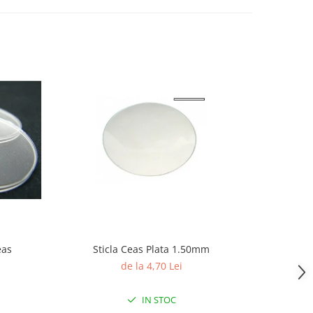
eas
Sticla Ceas Plata 1.50mm
Te
de la 4,70 Lei
IN STOC