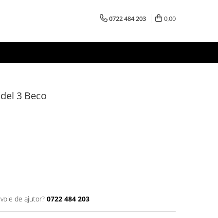
0722 484 203
0,00
del 3 Beco
evoie de ajutor?
0722 484 203