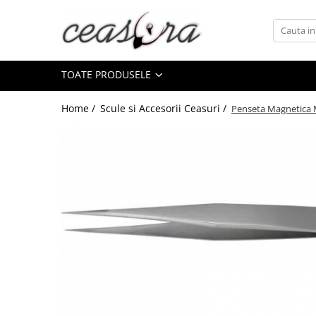
Toate Produsele
TOATE PRODUSELE
Baterii
AA, AAA, 9V
Home /
Scule si Accesorii Ceasuri /
Penseta Magnetica 
Accesorii baterii
Auditive
Butoni
CR 3V
Ceasuri
Barbatesti
Ceasuri Accurist
Ceasuri Casio
Ceasuri Daniel Klein
Ceasuri Lorus