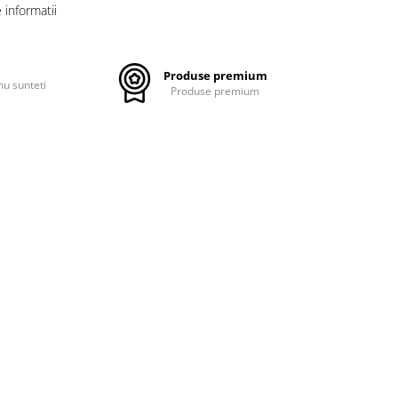
informatii
Produse premium
nu sunteti
Produse premium