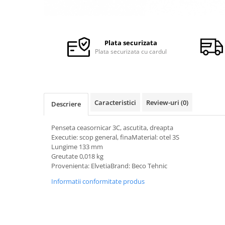
Ceasuri Police
Ceasuri Q&Q
Ceasuri Q&Q Attractive
Ceasuri Reflex
Plata securizata
Plata securizata cu cardul
Ceasuri Sekonda
Ceasuri Timberland
Dama
Ceasuri Accurist
Caracteristici
Review-uri
(0)
Descriere
Ceasuri Casio
Ceasuri Daniel Klein
Penseta ceasornicar 3C, ascutita, dreapta
Ceasuri Lorus
Executie: scop general, finaMaterial: otel 3S
Ceasuri Q&Q
Lungime 133 mm
Greutate 0,018 kg
Ceasuri Reflex
Provenienta: ElvetiaBrand: Beco Tehnic
Unisex
Informatii conformitate produs
Curele Ceasuri
Curele Apple Watch
Curele Casio