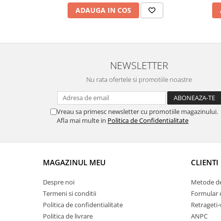
ADAUGA IN COS
Fierastraie / Panze
Mandrine si Burghie
Menghine
Modelarea Metalului
NEWSLETTER
Nicovale si Suporti
Nu rata ofertele si promotiile noastre
Pensete
Perii
Vreau sa primesc newsletter cu promotiile magazinului.
Scule de Mana
Afla mai multe in
Politica de Confidentialitate
Turnare, Lipire, Finisare
PROMOTII Curele Apple Watch
MAGAZINUL MEU
CLIENTI
PROMOTII Curele Garmin
PROMOTII Scule Bijutier
Despre noi
Metode de
PROMOTII Scule Ceasornicar
Termeni si conditii
Formular 
Scule si Accesorii Ceasuri
Politica de confidentialitate
Retrageti-
Catarame curea
Politica de livrare
ANPC