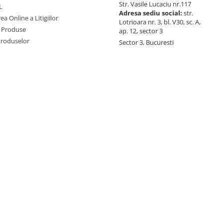
Str. Vasile Lucaciu nr.117
L
Adresa sediu social:
str.
ea Online a Litigiilor
Lotrioara nr. 3, bl. V30, sc. A,
 Produse
ap. 12, sector 3
Produselor
Sector 3, Bucuresti