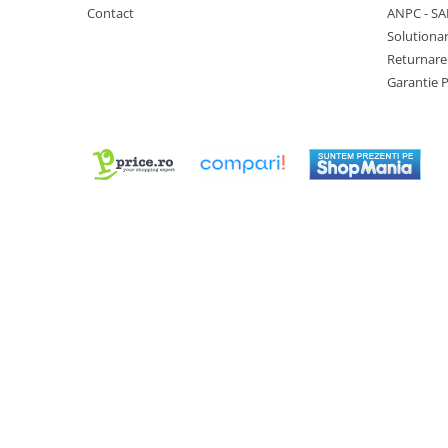
Contact
ANPC - SA
Chei Pendula
Solutionar
Clesti Miniatura
Returnare
Curatare si Intretinere
Garantie 
Cutii Pastrare Ceasuri
Dispozitive Bratari si Curele
Dispozitive Capace Ceas
Extractoare Indicatoare
Lupe, Dispozitive Optice
Mecanisme Ceas
Pensete
Piese Ceasuri
Scule Speciale
Suporti de Lucru
Surubelnite fine