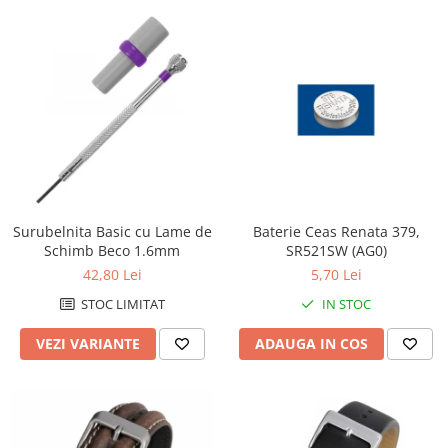
Chei Pendula
Clesti Miniatura
Curatare si Intretinere
Cutii Pastrare Ceasuri
Dispozitive Bratari si Curele
Dispozitive Capace Ceas
Extractoare Indicatoare
Surubelnita Basic cu Lame de
Baterie Ceas Renata 379,
Lupe, Dispozitive Optice
Schimb Beco 1.6mm
SR521SW (AG0)
Mecanisme Ceas
42,80 Lei
5,70 Lei
Pensete
STOC LIMITAT
IN STOC
Piese Ceasuri
VEZI VARIANTE
ADAUGA IN COS
Scule Speciale
Suporti de Lucru
Surubelnite fine