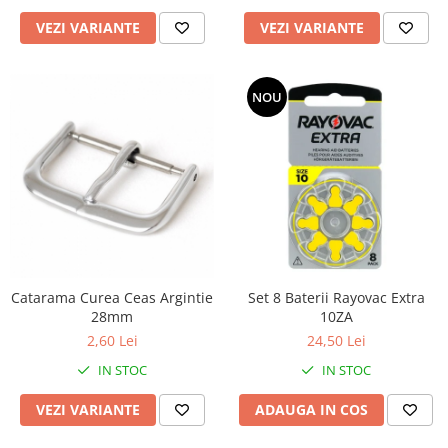
Fierastraie / Panze
VEZI VARIANTE
VEZI VARIANTE
Mandrine si Burghie
Menghine
NOU
Modelarea Metalului
Nicovale si Suporti
Pensete
Perii
Scule de Mana
Turnare, Lipire, Finisare
Catarama Curea Ceas Argintie
Set 8 Baterii Rayovac Extra
PROMOTII Curele Apple Watch
28mm
10ZA
PROMOTII Curele Garmin
2,60 Lei
24,50 Lei
PROMOTII Scule Bijutier
IN STOC
IN STOC
PROMOTII Scule Ceasornicar
VEZI VARIANTE
ADAUGA IN COS
Scule si Accesorii Ceasuri
Catarame curea