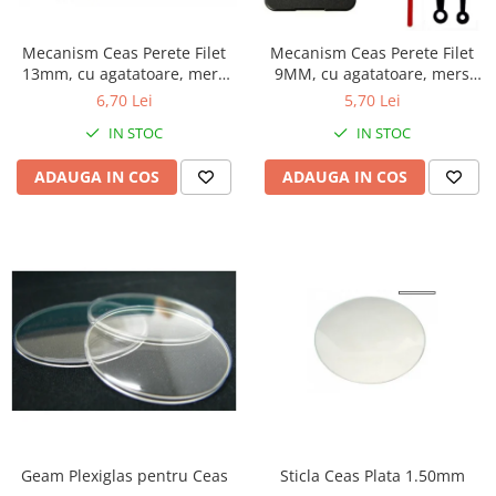
Ceasuri Police
Ceasuri Q&Q
Mecanism Ceas Perete Filet
Mecanism Ceas Perete Filet
Ceasuri Q&Q Attractive
13mm, cu agatatoare, mers
9MM, cu agatatoare, mers
Ceasuri Reflex
continuu, repere incluse
continuu, repere incluse
6,70 Lei
5,70 Lei
Ceasuri Sekonda
IN STOC
IN STOC
Ceasuri Timberland
Dama
ADAUGA IN COS
ADAUGA IN COS
Ceasuri Accurist
Ceasuri Casio
Ceasuri Daniel Klein
Ceasuri Lorus
Ceasuri Q&Q
Ceasuri Reflex
Unisex
Curele Ceasuri
Curele Apple Watch
Geam Plexiglas pentru Ceas
Sticla Ceas Plata 1.50mm
Curele Casio