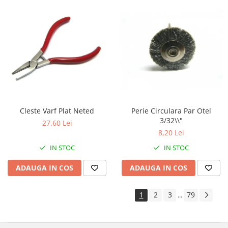
Cleste Varf Plat Neted
Perie Circulara Par Otel
3/32\\"
27,60 Lei
8,20 Lei
IN STOC
IN STOC
ADAUGA IN COS
ADAUGA IN COS
1
2
3
79
...