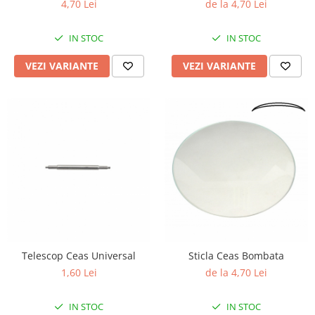
4,70 Lei
de la 4,70 Lei
Curele cauciuc
Curele Garmin
IN STOC
IN STOC
Curele metalice
VEZI VARIANTE
VEZI VARIANTE
Curele militare
Curele piele
Curele Samsung Watch
Curele textile
Handmade / Bijutieri
Abrazive
Ciocane Miniatura
Clesti Miniatura
Curatare Bijuterii
Telescop Ceas Universal
Sticla Ceas Bombata
Dispozitive Bratari
1,60 Lei
de la 4,70 Lei
Dispozitive Inele
IN STOC
IN STOC
Dispozitive Margelit