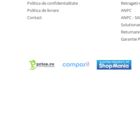
Politica de confidentialitate
Retrageti-
Chei Pendula
Politica de livrare
ANPC
Clesti Miniatura
Contact
ANPC - SA
Solutionar
Curatare si Intretinere
Returnare
Cutii Pastrare Ceasuri
Garantie 
Dispozitive Bratari si Curele
Dispozitive Capace Ceas
Extractoare Indicatoare
Lupe, Dispozitive Optice
Mecanisme Ceas
Pensete
Piese Ceasuri
Scule Speciale
Suporti de Lucru
Surubelnite fine