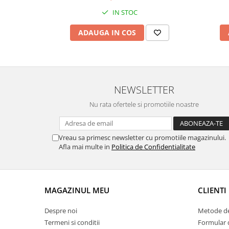
IN STOC
Fierastraie / Panze
Mandrine si Burghie
ADAUGA IN COS
Menghine
Modelarea Metalului
Nicovale si Suporti
NEWSLETTER
Pensete
Nu rata ofertele si promotiile noastre
Perii
Scule de Mana
Vreau sa primesc newsletter cu promotiile magazinului.
Turnare, Lipire, Finisare
Afla mai multe in
Politica de Confidentialitate
PROMOTII Curele Apple Watch
PROMOTII Curele Garmin
PROMOTII Scule Bijutier
MAGAZINUL MEU
CLIENTI
PROMOTII Scule Ceasornicar
Scule si Accesorii Ceasuri
Despre noi
Metode de
Termeni si conditii
Formular 
Catarame curea