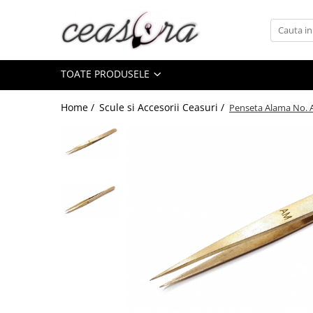
Toate Produsele
TOATE PRODUSELE
Baterii
AA, AAA, 9V
Home /
Scule si Accesorii Ceasuri /
Penseta Alama No.
Accesorii baterii
Auditive
Butoni
CR 3V
Ceasuri
Barbatesti
Ceasuri Accurist
Ceasuri Casio
Ceasuri Daniel Klein
Ceasuri Lorus