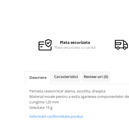
Ceasuri Police
Ceasuri Q&Q
Ceasuri Q&Q Attractive
Ceasuri Reflex
Ceasuri Sekonda
Ceasuri Timberland
Plata securizata
Dama
Plata securizata cu cardul
Ceasuri Accurist
Ceasuri Casio
Ceasuri Daniel Klein
Ceasuri Lorus
Caracteristici
Review-uri
(0)
Descriere
Ceasuri Q&Q
Penseta ceasornicar alama, ascutita, dreapta
Ceasuri Reflex
Material moale pentru a evita zgarierea componentelor de
Unisex
Lungime 120 mm
Greutate 15 g
Curele Ceasuri
Curele Apple Watch
Informatii conformitate produs
Curele Casio