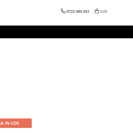
0722 484 203
0,00
M
A IN COS