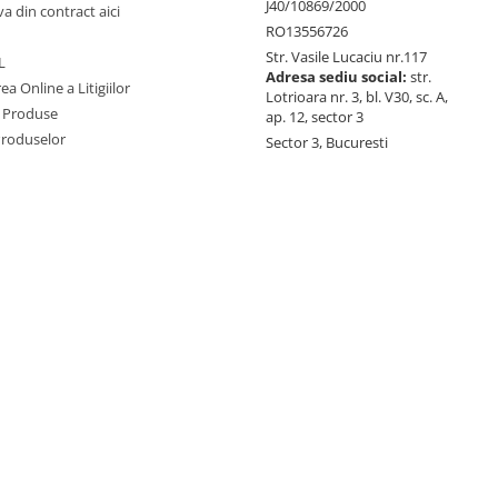
J40/10869/2000
va din contract aici
RO13556726
Str. Vasile Lucaciu nr.117
L
Adresa sediu social:
str.
ea Online a Litigiilor
Lotrioara nr. 3, bl. V30, sc. A,
 Produse
ap. 12, sector 3
Produselor
Sector 3, Bucuresti