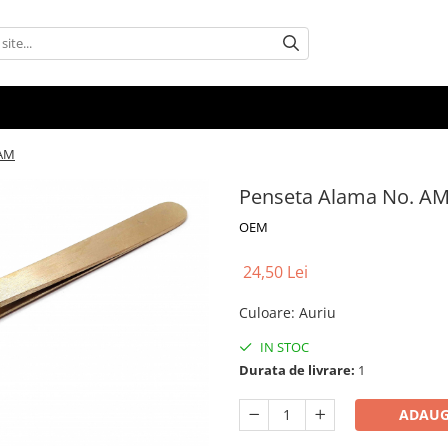
 AM
Penseta Alama No. A
OEM
24,50 Lei
Culoare
:
Auriu
IN STOC
Durata de livrare:
1
ADAUG