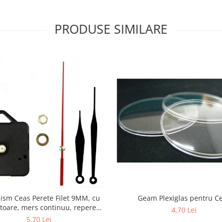
PRODUSE SIMILARE
sm Ceas Perete Filet 9MM, cu
Geam Plexiglas pentru C
toare, mers continuu, repere
4,70 Lei
incluse
5,70 Lei