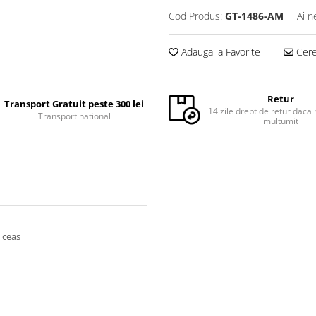
Cod Produs:
GT-1486-AM
Ai n
Adauga la Favorite
Cere 
Retur
Transport Gratuit peste 300 lei
14 zile drept de retur daca 
Transport national
multumit
 ceas