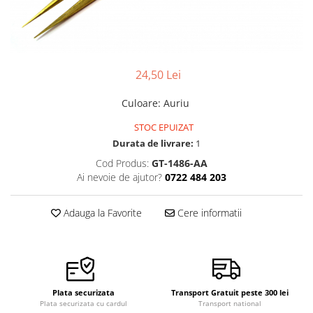
Ceasuri Police
Ceasuri Q&Q
Ceasuri Q&Q Attractive
Ceasuri Reflex
24,50 Lei
Ceasuri Sekonda
Ceasuri Timberland
Culoare
:
Auriu
Dama
STOC EPUIZAT
Ceasuri Accurist
Durata de livrare:
1
Ceasuri Casio
Cod Produs:
GT-1486-AA
Ceasuri Daniel Klein
Ai nevoie de ajutor?
0722 484 203
Ceasuri Lorus
Ceasuri Q&Q
Adauga la Favorite
Cere informatii
Ceasuri Reflex
Unisex
Curele Ceasuri
Curele Apple Watch
Plata securizata
Transport Gratuit peste 300 lei
Curele Casio
Plata securizata cu cardul
Transport national