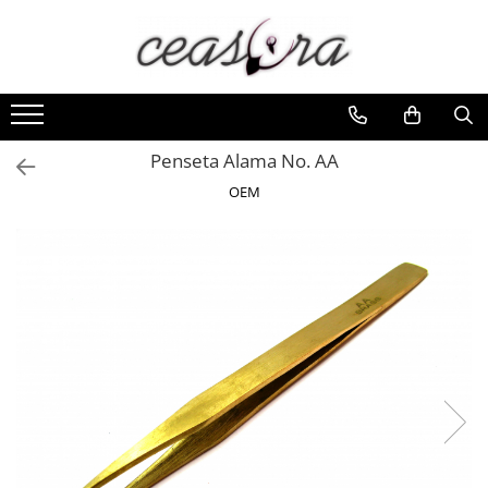
Toate Produsele
Baterii
AA, AAA, 9V
Penseta Alama No. AA
Accesorii baterii
OEM
Auditive
Butoni
CR 3V
Ceasuri
Barbatesti
Ceasuri Accurist
Ceasuri Casio
Ceasuri Daniel Klein
Ceasuri Lorus