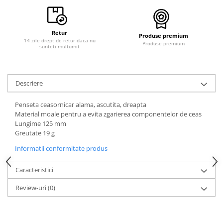
Curele cauciuc
Curele Garmin
Retur
Produse premium
Curele metalice
14 zile drept de retur daca nu
Produse premium
sunteti multumit
Curele militare
Curele piele
Descriere
Curele Samsung Watch
Curele textile
Penseta ceasornicar alama, ascutita, dreapta
Material moale pentru a evita zgarierea componentelor de ceas
Handmade / Bijutieri
Lungime 125 mm
Abrazive
Greutate 19 g
Ciocane Miniatura
Informatii conformitate produs
Clesti Miniatura
Caracteristici
Curatare Bijuterii
Review-uri
(0)
Dispozitive Bratari
Dispozitive Inele
Dispozitive Margelit