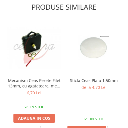
PRODUSE SIMILARE
Fierastraie / Panze
Mandrine si Burghie
Menghine
Modelarea Metalului
Nicovale si Suporti
Pensete
Perii
Scule de Mana
Turnare, Lipire, Finisare
Mecanism Ceas Perete Filet
Sticla Ceas Plata 1.50mm
13mm, cu agatatoare, mers
de la 4,70 Lei
PROMOTII Curele Apple Watch
continuu, repere incluse
6,70 Lei
PROMOTII Curele Garmin
PROMOTII Scule Bijutier
IN STOC
PROMOTII Scule Ceasornicar
Scule si Accesorii Ceasuri
ADAUGA IN COS
IN STOC
Catarame curea