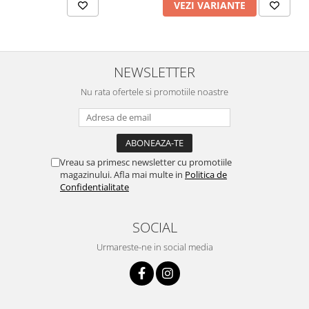
VEZI VARIANTE
Chei Pendula
Clesti Miniatura
Curatare si Intretinere
NEWSLETTER
Cutii Pastrare Ceasuri
Nu rata ofertele si promotiile noastre
Dispozitive Bratari si Curele
Dispozitive Capace Ceas
Extractoare Indicatoare
Vreau sa primesc newsletter cu promotiile
Lupe, Dispozitive Optice
magazinului. Afla mai multe in
Politica de
Mecanisme Ceas
Confidentialitate
Pensete
SOCIAL
Piese Ceasuri
Urmareste-ne in social media
Scule Speciale
Suporti de Lucru
Surubelnite fine