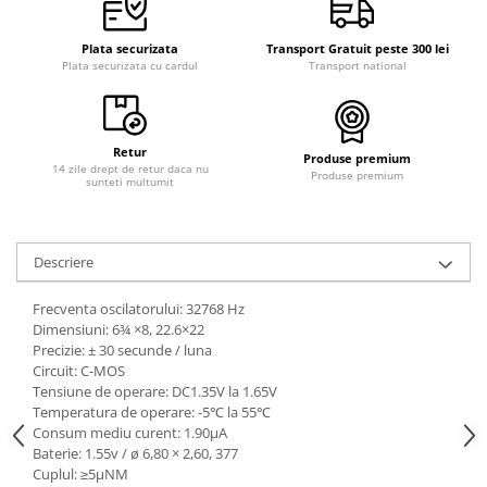
Plata securizata
Transport Gratuit peste 300 lei
Plata securizata cu cardul
Transport national
Retur
Produse premium
14 zile drept de retur daca nu
Produse premium
sunteti multumit
Descriere
Frecventa oscilatorului: 32768 Hz
Dimensiuni: 6¾ ×8, 22.6×22
Precizie: ± 30 secunde / luna
Circuit: C-MOS
Tensiune de operare: DC1.35V la 1.65V
Temperatura de operare: -5℃ la 55℃
Consum mediu curent: 1.90μA
Baterie: 1.55v / ø 6,80 × 2,60, 377
Cuplul: ≥5μNM