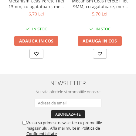
Mecanism Ceas Perete Filet
Mecanism Ceas Perete Filet
13mm, cu agatatoare, mers
9MM, cu agatatoare, mers
continuu, repere incluse
continuu, repere incluse
6,70 Lei
5,70 Lei
IN STOC
IN STOC
ADAUGA IN COS
ADAUGA IN COS
NEWSLETTER
Nu rata ofertele si promotiile noastre
Vreau sa primesc newsletter cu promotiile
magazinului. Afla mai multe in
Politica de
Confidentialitate