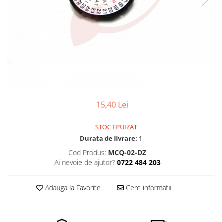
Pensete
Scule Speciale
Ceasuri Daniel Klein
Ceasuri Lorus
Perii
Suporti de Lucru
Ceasuri Q&Q
Scule de Mana
Surubelnite fine
Ceasuri Reflex
Turnare, Lipire, Finisare
Truse / Kituri Ceasornicar
Unisex
15,40 Lei
STOC EPUIZAT
Durata de livrare:
1
Cod Produs:
MCQ-02-DZ
Ai nevoie de ajutor?
0722 484 203
Adauga la Favorite
Cere informatii