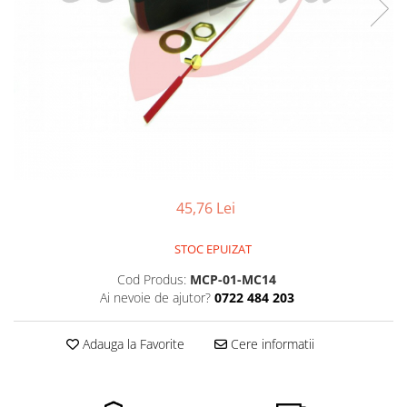
Pensete
Scule Speciale
Ceasuri Daniel Klein
Ceasuri Lorus
Perii
Suporti de Lucru
Ceasuri Q&Q
Scule de Mana
Surubelnite fine
Ceasuri Reflex
Turnare, Lipire, Finisare
Truse / Kituri Ceasornicar
Unisex
45,76 Lei
STOC EPUIZAT
Cod Produs:
MCP-01-MC14
Ai nevoie de ajutor?
0722 484 203
Adauga la Favorite
Cere informatii