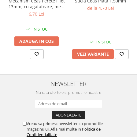
Mecanism Ceas Perete Filet
Sticla Ceas Plata 1.50mm
13mm, cu agatatoare, mers
de la 4,70 Lei
continuu, repere incluse
6,70 Lei
IN STOC
ADAUGA IN COS
IN STOC
VEZI VARIANTE
NEWSLETTER
Nu rata ofertele si promotiile noastre
Vreau sa primesc newsletter cu promotiile
magazinului. Afla mai multe in
Politica de
Confidentialitate