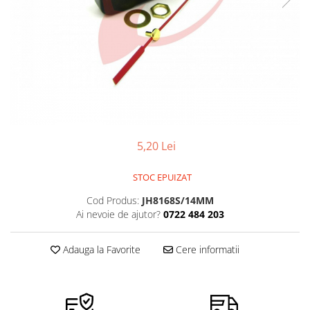
Pensete
Scule Speciale
Ceasuri Daniel Klein
Ceasuri Lorus
Perii
Suporti de Lucru
Ceasuri Q&Q
Scule de Mana
Surubelnite fine
Ceasuri Reflex
Turnare, Lipire, Finisare
Truse / Kituri Ceasornicar
Unisex
5,20 Lei
STOC EPUIZAT
Cod Produs:
JH8168S/14MM
Ai nevoie de ajutor?
0722 484 203
Adauga la Favorite
Cere informatii