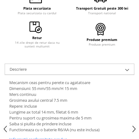
Plata securizata
Transport Gratuit peste 300 lei
Plata securizata cu cardul
Transport national
Retur
Produse premium
14 zile drept de retur daca nu
Produse premium
sunteti multumit
Descriere
Mecanism ceas pentru perete cu agatatoare
Dimensiuni: 55 mm/55 mm/H 15 mm
Mers continuu
Grosimea axului central 7.5 mm
Repere: incluse
Lungime ax total 14 mm, filetat 6 mm
Pentru suport cu grosimea maxima de 5 mm
Saiba si piulita de prindere incluse
Functioneaza cu o baterie R6/AA (nu este inclusa)