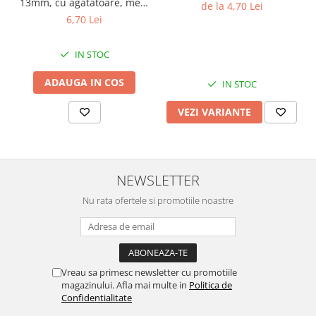
13mm, cu agatatoare, mers
de la 4,70 Lei
continuu, repere incluse
6,70 Lei
IN STOC
ADAUGA IN COS
IN STOC
VEZI VARIANTE
NEWSLETTER
Nu rata ofertele si promotiile noastre
Vreau sa primesc newsletter cu promotiile
magazinului. Afla mai multe in
Politica de
Confidentialitate