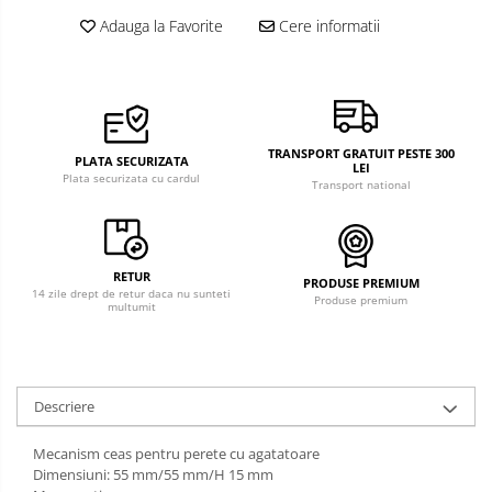
Adauga la Favorite
Cere informatii
TRANSPORT GRATUIT PESTE 300
PLATA SECURIZATA
LEI
Plata securizata cu cardul
Transport national
RETUR
PRODUSE PREMIUM
14 zile drept de retur daca nu sunteti
Produse premium
multumit
Descriere
Mecanism ceas pentru perete cu agatatoare
Dimensiuni: 55 mm/55 mm/H 15 mm