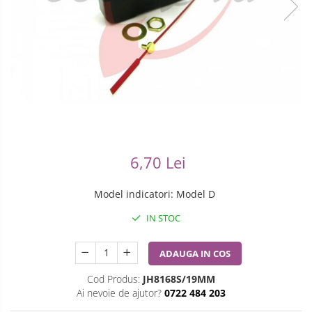
Ceasuri Casio
Modelarea Metalului
Pensete
Ceasuri Daniel Klein
Nicovale si Suporti
Piese Ceasuri
Ceasuri Lorus
Pensete
Scule Speciale
Ceasuri Q&Q
Ceasuri Reflex
Perii
Suporti de Lucru
Unisex
Scule de Mana
Surubelnite fine
Turnare, Lipire, Finisare
Truse / Kituri Ceasornicar
6,70 Lei
Model indicatori
:
Model D
IN STOC
ADAUGA IN COS
Cod Produs:
JH8168S/19MM
Ai nevoie de ajutor?
0722 484 203