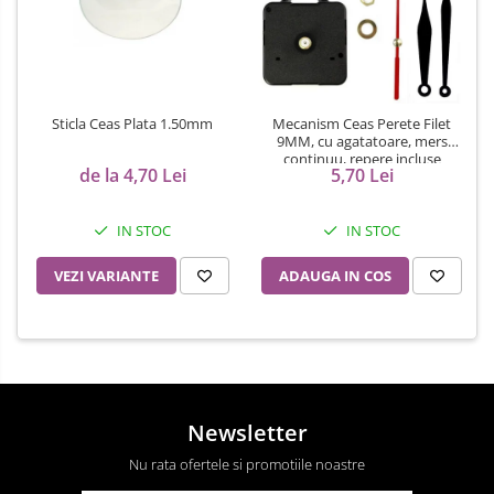
Sticla Ceas Plata 1.50mm
Mecanism Ceas Perete Filet
9MM, cu agatatoare, mers
continuu, repere incluse
de la 4,70 Lei
5,70 Lei
IN STOC
IN STOC
VEZI VARIANTE
ADAUGA IN COS
Newsletter
Nu rata ofertele si promotiile noastre