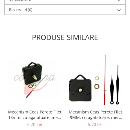
Review-uri
(0)
PRODUSE SIMILARE
Mecanism Ceas Perete Filet
Mecanism Ceas Perete Filet
13mm, cu agatatoare, mers
9MM, cu agatatoare, mers
continuu, repere incluse
continuu, repere incluse
6,70 Lei
5,70 Lei