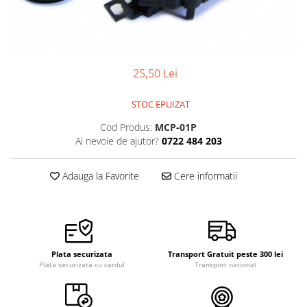
Pensete
Scule Speciale
Ceasuri Daniel Klein
Ceasuri Lorus
Perii
Suporti de Lucru
Ceasuri Q&Q
Scule de Mana
Surubelnite fine
Ceasuri Reflex
25,50 Lei
Turnare, Lipire, Finisare
Truse / Kituri Ceasornicar
Unisex
STOC EPUIZAT
Cod Produs:
MCP-01P
Ai nevoie de ajutor?
0722 484 203
Adauga la Favorite
Cere informatii
Plata securizata
Transport Gratuit peste 300 lei
Plata securizata cu cardul
Transport national