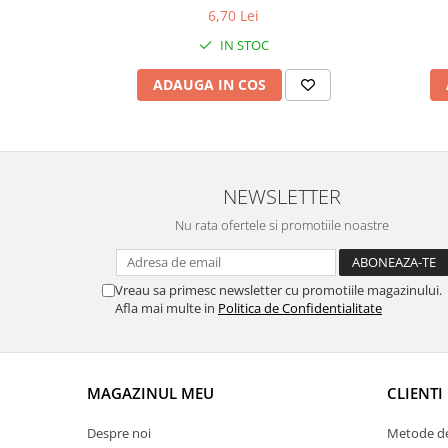
incluse
6,70 Lei
Fierastraie / Panze
IN STOC
Mandrine si Burghie
ADAUGA IN COS
Menghine
Modelarea Metalului
Nicovale si Suporti
Pensete
NEWSLETTER
Perii
Nu rata ofertele si promotiile noastre
Scule de Mana
Turnare, Lipire, Finisare
Vreau sa primesc newsletter cu promotiile magazinului.
PROMOTII Curele Apple Watch
Afla mai multe in
Politica de Confidentialitate
PROMOTII Curele Garmin
PROMOTII Scule Bijutier
PROMOTII Scule Ceasornicar
MAGAZINUL MEU
CLIENTI
Scule si Accesorii Ceasuri
Despre noi
Metode de
Catarame curea