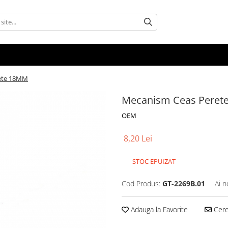
ete 18MM
Mecanism Ceas Peret
OEM
8,20 Lei
STOC EPUIZAT
Cod Produs:
GT-2269B.01
Ai n
Adauga la Favorite
Cere 