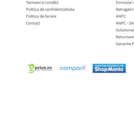
Termeni si conditii
Formular 
Chei Pendula
Politica de confidentialitate
Retrageti-
Clesti Miniatura
Politica de livrare
ANPC
Contact
ANPC - SA
Curatare si Intretinere
Solutionar
Cutii Pastrare Ceasuri
Returnare
Dispozitive Bratari si Curele
Garantie 
Dispozitive Capace Ceas
Extractoare Indicatoare
Lupe, Dispozitive Optice
Mecanisme Ceas
Pensete
Piese Ceasuri
Scule Speciale
Suporti de Lucru
Surubelnite fine