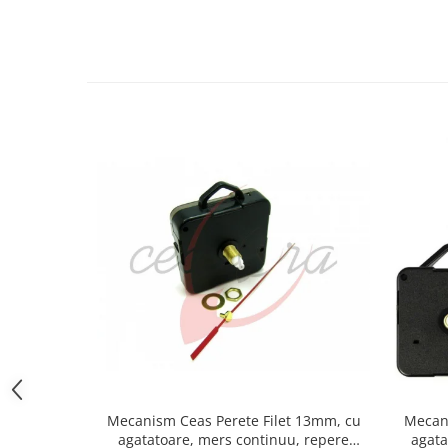
Curele cauciuc
Curele Garmin
Curele metalice
Curele militare
Curele piele
Curele Samsung Watch
Curele textile
Handmade / Bijutieri
Abrazive
Ciocane Miniatura
Clesti Miniatura
Curatare Bijuterii
Dispozitive Bratari
Dispozitive Inele
Mecanism Ceas Perete Filet 13mm, cu
Mecani
agatatoare, mers continuu, repere
agata
Dispozitive Margelit