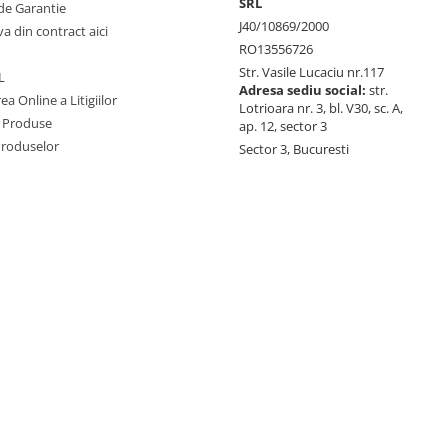
SRL
de Garantie
J40/10869/2000
va din contract aici
RO13556726
Str. Vasile Lucaciu nr.117
L
Adresa sediu social:
str.
ea Online a Litigiilor
Lotrioara nr. 3, bl. V30, sc. A,
 Produse
ap. 12, sector 3
Produselor
Sector 3, Bucuresti