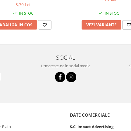
incluse
5,70 Lei
IN STOC
IN STOC
ADAUGA IN COS
VEZI VARIANTE
SOCIAL
Urmareste-ne in social media
S
DATE COMERCIALE
 Plata
S.C. Impact Advertising