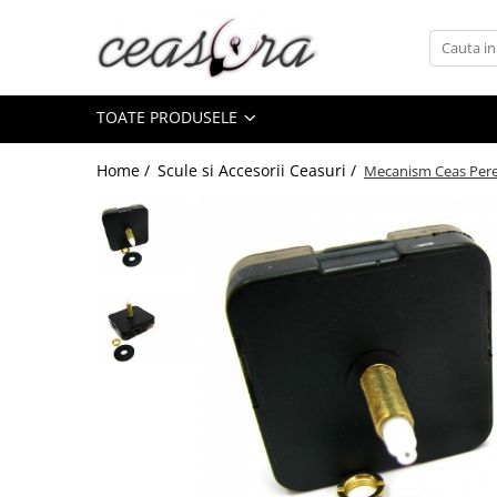
Toate Produsele
TOATE PRODUSELE
Baterii
AA, AAA, 9V
Home /
Scule si Accesorii Ceasuri /
Mecanism Ceas Per
Accesorii baterii
Auditive
Butoni
CR 3V
Ceasuri
Barbatesti
Ceasuri Accurist
Ceasuri Casio
Ceasuri Daniel Klein
Ceasuri Lorus