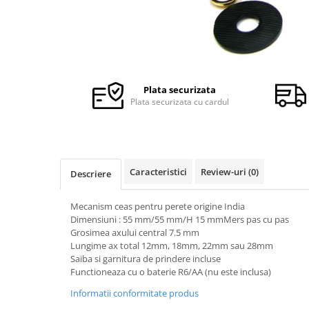
Ceasuri Police
Ceasuri Q&Q
Ceasuri Q&Q Attractive
Ceasuri Reflex
Ceasuri Sekonda
Plata securizata
Ceasuri Timberland
Plata securizata cu cardul
Dama
Ceasuri Accurist
Ceasuri Casio
Ceasuri Daniel Klein
Caracteristici
Review-uri
(0)
Descriere
Ceasuri Lorus
Ceasuri Q&Q
Mecanism ceas pentru perete origine India
Ceasuri Reflex
Dimensiuni : 55 mm/55 mm/H 15 mmMers pas cu pas
Grosimea axului central 7.5 mm
Unisex
Lungime ax total 12mm, 18mm, 22mm sau 28mm
Curele Ceasuri
Saiba si garnitura de prindere incluse
Functioneaza cu o baterie R6/AA (nu este inclusa)
Curele Apple Watch
Informatii conformitate produs
Curele Casio