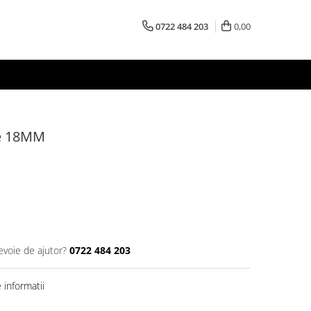
0722 484 203
0,00
e 18MM
evoie de ajutor?
0722 484 203
informatii