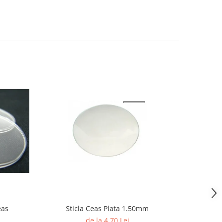
eas
Sticla Ceas Plata 1.50mm
Te
de la 4,70 Lei