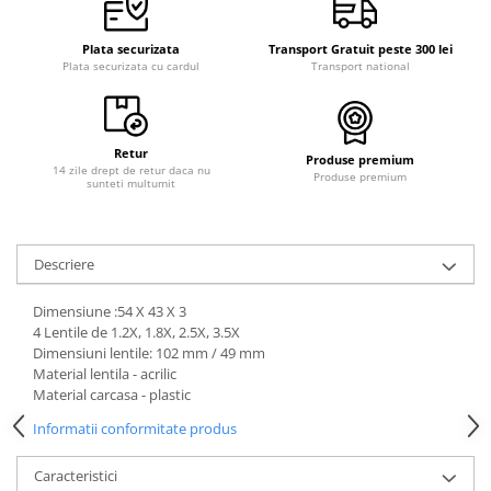
Plata securizata
Transport Gratuit peste 300 lei
Plata securizata cu cardul
Transport national
Retur
Produse premium
14 zile drept de retur daca nu
Produse premium
sunteti multumit
Descriere
Dimensiune :54 X 43 X 3
4 Lentile de 1.2X, 1.8X, 2.5X, 3.5X
Dimensiuni lentile: 102 mm / 49 mm
Material lentila - acrilic
Material carcasa - plastic
Informatii conformitate produs
Caracteristici