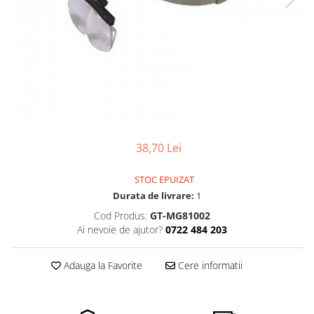
Pensete
Scule Speciale
Ceasuri Daniel Klein
Ceasuri Lorus
Perii
Suporti de Lucru
Ceasuri Q&Q
Scule de Mana
Surubelnite fine
Ceasuri Reflex
Turnare, Lipire, Finisare
Truse / Kituri Ceasornicar
Unisex
38,70 Lei
STOC EPUIZAT
Durata de livrare:
1
Cod Produs:
GT-MG81002
Ai nevoie de ajutor?
0722 484 203
Adauga la Favorite
Cere informatii