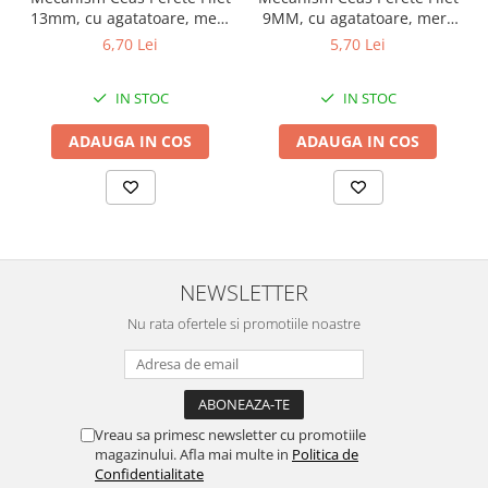
13mm, cu agatatoare, mers
9MM, cu agatatoare, mers
continuu, repere incluse
continuu, repere incluse
6,70 Lei
5,70 Lei
IN STOC
IN STOC
ADAUGA IN COS
ADAUGA IN COS
NEWSLETTER
Nu rata ofertele si promotiile noastre
Vreau sa primesc newsletter cu promotiile
magazinului. Afla mai multe in
Politica de
Confidentialitate