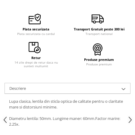
Plata securizata
Transport Gratuit peste 300 lei
Plata securizata cu cardul
Transport national
Retur
Produse premium
14 zile drept de retur daca nu
Produse premium
sunteti multumit
Descriere
Lupa clasica, lentila din sticla optica de calitate pentru o claritate
mare si distorsiuni minime.
Diametru lentila: 50mm. Lungime maner: 60mm.Factor marire:
2.25x.