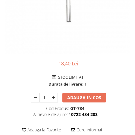
Pensete
Scule Speciale
Ceasuri Daniel Klein
Ceasuri Lorus
Perii
Suporti de Lucru
Ceasuri Q&Q
Scule de Mana
Surubelnite fine
Ceasuri Reflex
Turnare, Lipire, Finisare
Truse / Kituri Ceasornicar
Unisex
18,40 Lei
STOC LIMITAT
Durata de livrare:
1
ADAUGA IN COS
Cod Produs:
GT-784
Ai nevoie de ajutor?
0722 484 203
Adauga la Favorite
Cere informatii