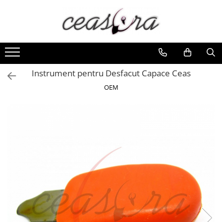
Toate Produsele
Baterii
AA, AAA, 9V
Instrument pentru Desfacut Capace Ceas
Accesorii baterii
OEM
Auditive
Butoni
CR 3V
Ceasuri
Barbatesti
Ceasuri Accurist
Ceasuri Casio
Ceasuri Daniel Klein
Ceasuri Lorus