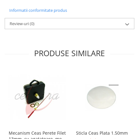
Fierastraie / Panze
Informatii conformitate produs
Mandrine si Burghie
Review-uri
(0)
Menghine
Modelarea Metalului
Nicovale si Suporti
PRODUSE SIMILARE
Pensete
Perii
Scule de Mana
Turnare, Lipire, Finisare
PROMOTII Curele Apple Watch
PROMOTII Curele Garmin
PROMOTII Scule Bijutier
PROMOTII Scule Ceasornicar
Scule si Accesorii Ceasuri
Mecanism Ceas Perete Filet
Sticla Ceas Plata 1.50mm
Catarame curea
13mm, cu agatatoare, mers