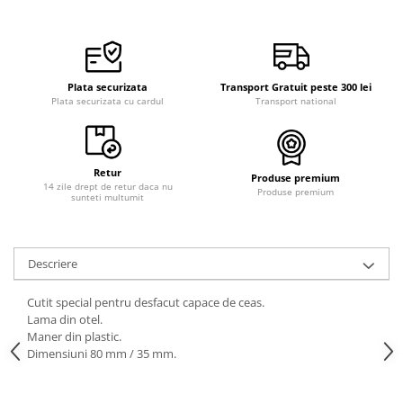
Curele cauciuc
Curele Garmin
Curele metalice
Plata securizata
Transport Gratuit peste 300 lei
Curele militare
Plata securizata cu cardul
Transport national
Curele piele
Curele Samsung Watch
Retur
Produse premium
Curele textile
14 zile drept de retur daca nu
Produse premium
sunteti multumit
Handmade / Bijutieri
Abrazive
Ciocane Miniatura
Descriere
Clesti Miniatura
Cutit special pentru desfacut capace de ceas.
Curatare Bijuterii
Lama din otel.
Maner din plastic.
Dispozitive Bratari
Dimensiuni 80 mm / 35 mm.
Dispozitive Inele
Dispozitive Margelit