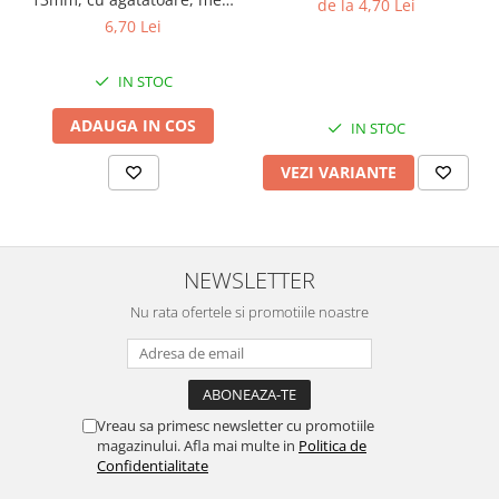
de la 4,70 Lei
continuu, repere incluse
Chei Pendula
6,70 Lei
Clesti Miniatura
IN STOC
Curatare si Intretinere
Cutii Pastrare Ceasuri
ADAUGA IN COS
IN STOC
Dispozitive Bratari si Curele
VEZI VARIANTE
Dispozitive Capace Ceas
Extractoare Indicatoare
Lupe, Dispozitive Optice
NEWSLETTER
Mecanisme Ceas
Nu rata ofertele si promotiile noastre
Pensete
Piese Ceasuri
Scule Speciale
Vreau sa primesc newsletter cu promotiile
Suporti de Lucru
magazinului. Afla mai multe in
Politica de
Confidentialitate
Surubelnite fine