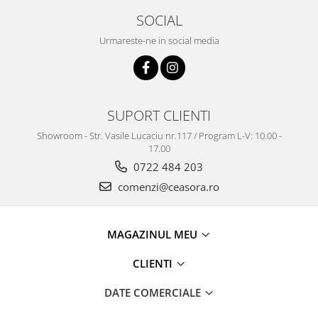
Truse / Kituri Ceasornicar
SOCIAL
Urmareste-ne in social media
SUPORT CLIENTI
Showroom - Str. Vasile Lucaciu nr.117 / Program L-V: 10.00 -
17.00
0722 484 203
comenzi@ceasora.ro
MAGAZINUL MEU
CLIENTI
DATE COMERCIALE