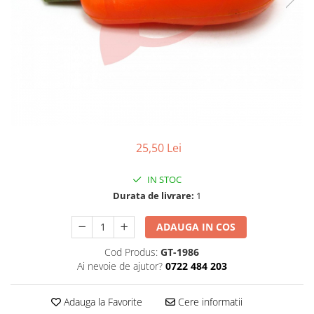
Ceasuri Police
Ceasuri Q&Q
Ceasuri Q&Q Attractive
Ceasuri Reflex
Ceasuri Sekonda
Ceasuri Timberland
Dama
Ceasuri Accurist
25,50 Lei
Ceasuri Casio
Ceasuri Daniel Klein
IN STOC
Ceasuri Lorus
Durata de livrare:
1
Ceasuri Q&Q
Ceasuri Reflex
ADAUGA IN COS
Unisex
Cod Produs:
GT-1986
Curele Ceasuri
Ai nevoie de ajutor?
0722 484 203
Curele Apple Watch
Adauga la Favorite
Cere informatii
Curele Casio